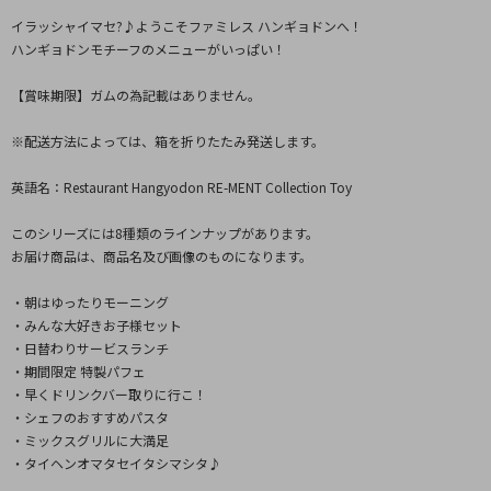
イラッシャイマセ?♪ようこそファミレス ハンギョドンへ！
ハンギョドンモチーフのメニューがいっぱい！
【賞味期限】ガムの為記載はありません。
※配送方法によっては、箱を折りたたみ発送します。
英語名：Restaurant Hangyodon RE-MENT Collection Toy
このシリーズには8種類のラインナップがあります。
お届け商品は、商品名及び画像のものになります。
・朝はゆったりモーニング
・みんな大好きお子様セット
・日替わりサービスランチ
・期間限定 特製パフェ
・早くドリンクバー取りに行こ！
・シェフのおすすめパスタ
・ミックスグリルに大満足
・タイヘンオマタセイタシマシタ♪