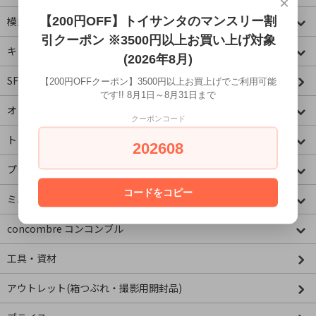
×
【200円OFF】トイサンタのマンスリー割
模型・ミニチュア
引クーポン ※3500円以上お買い上げ対象
キャラクター
(2026年8月)
SF・映画・アメコミ
【200円OFFクーポン】3500円以上お買上げでご利用可能
です!! 8月1日～8月31日まで
オリジナル
クーポンコード
トミカコーナー
202608
プラレールコーナー
コードをコピー
ミニチュア&ドールハウス
concombre コンコンブル
工具・資材
アウトレット(箱つぶれ・撮影用開封品)