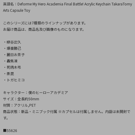
英語名：Deforme My Hero Academia Final Battle! Acrylic Keychain TakaraTomy
Arts Capsule Toy
このシリーズには7種類のラインナップがあります。
お届け商品は、商品名及び画像のものになります。
・緑谷出久
・爆豪勝己
・麗日お茶子
・轟焦凍
・死柄木弔
・荼毘
・トガヒミコ
キャラクター：僕のヒーローアカデミア
サイズ：全長約50mm
材質：アクリル,PET
商品状態：新品・ミニブック付属 ※カプセルは付属しません。内袋は未開封で
す。
■55626