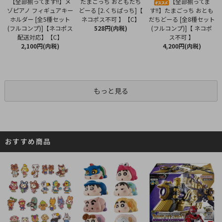
たまごっち おともだち
【全部揃ってます!!】メ
【全部揃ってま
どーる [2.くちぱっち]【
ゾピアノ フィギュアキー
す!!】たまごっち おとも
ネコポス不可 】【C】
ホルダー [全5種セット
だちどーる [全8種セット
528円(内税)
(フルコンプ)]【ネコポス
(フルコンプ)]【 ネコポ
配送対応】【C】
ス不可 】
2,100円(内税)
4,200円(内税)
もっと見る
おすすめ商品