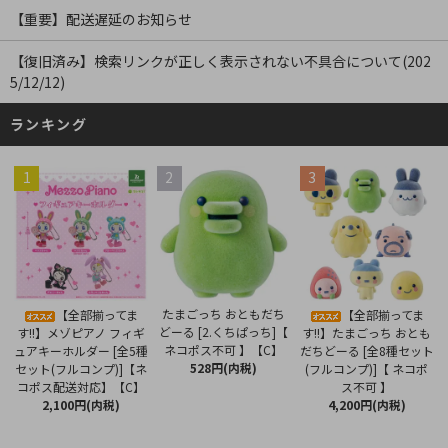
【重要】配送遅延のお知らせ
【復旧済み】検索リンクが正しく表示されない不具合について(202
5/12/12)
ランキング
1
2
3
たまごっち おともだち
【全部揃ってま
【全部揃ってま
どーる [2.くちぱっち]【
す!!】メゾピアノ フィギ
す!!】たまごっち おとも
ネコポス不可 】【C】
ュアキーホルダー [全5種
だちどーる [全8種セット
528円(内税)
セット(フルコンプ)]【ネ
(フルコンプ)]【 ネコポ
コポス配送対応】【C】
ス不可 】
2,100円(内税)
4,200円(内税)