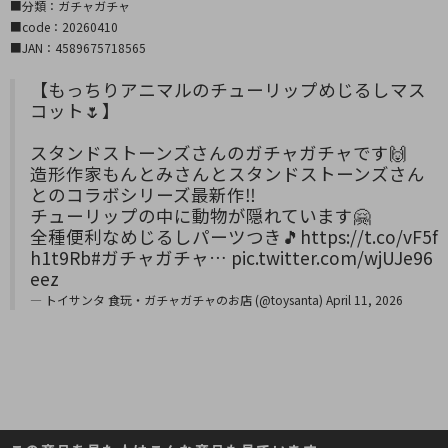
■分類：ガチャガチャ
■code：20260410
■JAN：4589675718565
【もっちりアニマルのチューリップめじるしマス
コット🌷】
スタンドストーンズさんのガチャガチャです🙌
造形作家もんとみさんとスタンドストーンズさん
とのコラボシリーズ最新作‼️
チューリップの中に動物が隠れています🤗
全種便利なめじるしパーツつき🎵
https://t.co/vF5f
h1t9Rb
#ガチャガチャ
…
pic.twitter.com/wjUJe96
eez
— トイサンタ 食玩・ガチャガチャのお店 (@toysanta)
April 11, 2026