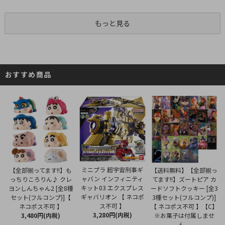
もっと見る
おすすめ商品
ミニプラ 超宇宙刑事ギ
【全部揃ってます!!】も
【送料無料】【全部揃っ
ャバン インフィニティ
っちりころりん♪ クレ
てます!!】ズートピア カ
キット03 エクスプレス
ヨンしんちゃん2 [全8種
ードソフトクッキー [全3
ギャバリオン 【 ネコポ
セット(フルコンプ)]【
3種セット(フルコンプ)]
ス不可 】
ネコポス不可 】
【 ネコポス不可 】【C】
3,280円(内税)
3,480円(内税)
※お菓子は付属しませ
ん。