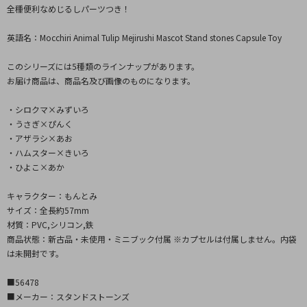
全種便利なめじるしパーツつき！
英語名：Mocchiri Animal Tulip Mejirushi Mascot Stand stones Capsule Toy
このシリーズには5種類のラインナップがあります。
お届け商品は、商品名及び画像のものになります。
・シロクマ×みずいろ
・うさぎ×ぴんく
・アザラシ×あお
・ハムスター×きいろ
・ひよこ×あか
キャラクター：もんとみ
サイズ：全長約57mm
材質：PVC,シリコン,鉄
商品状態：新古品・未使用・ミニブック付属 ※カプセルは付属しません。内袋
は未開封です。
■56478
■メーカー：スタンドストーンズ