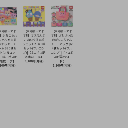
全部揃ってま
【全部揃ってま
【全部揃ってま
!】ぷちころハ
す!!】はぴだんぶ
す!!】ざわざわ森
ちゃん めじる
い ぬいぐるみポ
のがんこちゃん
フロッキーチ
シェット2 [全6種
トートバッグ [全
ーム [全5種セ
セット(フルコン
4種セット(フル
ト(フルコン
プ)]【ネコポス配
コンプ)]【ネコポ
]【ネコポス配
送対応】【C】
ス配送対応】
対応】【C】
3,100円(内税)
【C】
,100円(内税)
2,100円(内税)