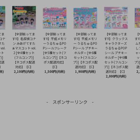
てま
【全部揃ってま
【全部揃ってま
【全部揃ってま
【全部揃ってま
【
偵コナ
す!!】名探偵コナ
す!!】平成メモリ
す!!】平成メモリ
す!!】クラックス
す!
すた
ン みあげてすた
ーうるちゅるPO
ー うるちゅるPO
キャラクターズ
ム
ol.
ぁマスコット vol.
Pシールフレーク
Pシール プチキー
うるちゅるPOP
し
ット
2 [全4種セット
[全5種セット(フ
ホルダー [全6種
シール プチキー
ャ
)]
(フルコンプ)]
ルコンプ)]【ネコ
セット(フルコン
ホルダー [全6種
ッ
配送
【ネコポス配送
ポス配送対応】
プ)]【ネコポス配
セット(フルコン
プ)
】
対応】【C】
【C】
送対応】【C】
プ)]【ネコポス配
送
税)
2,100円(内税)
1,500円(内税)
1,900円(内税)
送対応】【C】
2
2,000円(内税)
- スポンサーリンク -