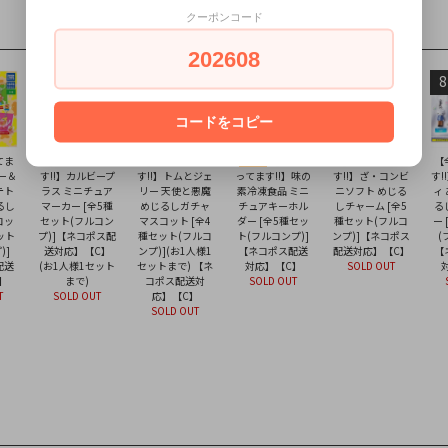
クーポンコード
202608
4
5
6
7
8
コードをコピー
てま
【全部揃ってま
【全部揃ってま
【全部揃
【全部揃ってま
【
ター＆
す!!】カルビープ
す!!】トムとジェ
ってます!!】味の
す!!】ざ・コンビ
す!
テト
ラス ミニチュア
リー 天使と悪魔
素冷凍食品 ミニ
ニソフト めじる
ィ
るし
マーカー [全5種
めじるしガチャ
チュアキーホル
しチャーム [全5
る
コッ
セット(フルコン
マスコット [全4
ダー [全5種セッ
種セット(フルコ
ー
ット
プ)]【ネコポス配
種セット(フルコ
ト(フルコンプ)]
ンプ)]【ネコポス
(
)]
送対応】【C】
ンプ)](お1人様1
【ネコポス配送
配送対応】【C】
【
配送
(お1人様1セット
セットまで) 【ネ
対応】【C】
SOLD OUT
】
まで)
コポス配送対
SOLD OUT
T
SOLD OUT
応】【C】
SOLD OUT