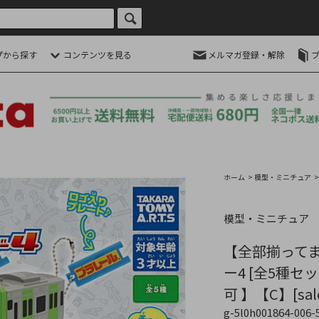
プから探す
コンテンツを見る
メルマガ登録・解除
ホーム
>
模型・ミニチュア
模型・ミニチュア
【全部揃ってま
ー4 [全5種セ
可 】【C】[sale
g-5l0h001864-006-