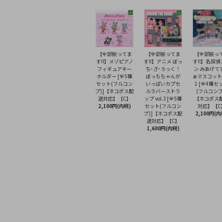
【全部揃ってま
【全部揃ってま
【全部揃っ
す!!】メゾピアノ
す!!】アニメ ぼっ
す!!】名探
フィギュアキー
ち･ざ･ろっく！
ン みあげて
ホルダー [全5種
ぼっちちゃんが
ぁマスコット v
セット(フルコン
いっぱいカプセ
1 [全4種セ
プ)]【ネコポス配
ルラバーストラ
(フルコンプ
送対応】【C】
ップ vol.3 [全5種
【ネコポス
2,100円(内税)
セット(フルコン
対応】【C
プ)]【ネコポス配
2,100円(内
送対応】【C】
1,600円(内税)