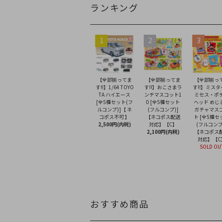
ランキング
1
2
3
【全部揃ってま
【全部揃ってま
【全部揃っ
す!!】1/64 TOYO
す!!】おこさまラ
す!!】ミス
TA ハイエース
ンチマスコット1
ミセス・ポ
[全5種セット(フ
0 [全5種セット
ヘッド めじ
ルコンプ)]【 ネ
(フルコンプ)]
ガチャマス
コポス不可 】
【ネコポス配送
ト [全5種セ
2,500円(内税)
対応】【C】
(フルコンプ
2,100円(内税)
【ネコポス
対応】【C
SOLD OU
おすすめ商品