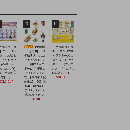
9
10
全部揃ってま
【全部揃
【全部揃ってま
!】ハローキテ
ってます!!】コメ
す!!】サンリオキ
 あしながめじ
ダ珈琲店 マスコ
ャラクターズ し
しアクセサリ
ット＆シロノワ
ょくぱんず [全5
 [全5種セット
ール風味チョコ
種セット(フルコ
フルコンプ)]
ボーロ [全8種セ
ンプ)]【ネコポス
ネコポス配送
ット(フルコン
配送対応】【C】
対応】【C】
プ)]【ネコポス配
SOLD OUT
SOLD OUT
送対応】【C】※
お菓子は付属し
ません。(お1人
様1セットまで)
SOLD OUT