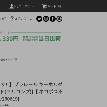
Myアカウント
カート(
0
)
ブログ
お問い合わせ
>
鉄道・カププラ
す!!】プラレール キーホルダ
ット(フルコンプ)]【 ネコポス不
260619]
57244