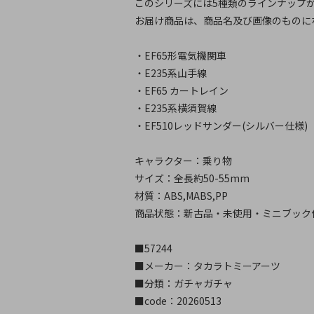
このシリーズには5種類のラインナップ
お届け商品は、商品名及び画像のものに
・EF65形電気機関車
・E235系山手線
・EF65 カートレイン
・E235系横須賀線
・EF510レッドサンダー(シルバー仕様)
キャラクター：乗り物
サイズ：全長約50-55mm
材質：ABS,MABS,PP
商品状態：新古品・未使用・ミニブック
■57244
■メーカー：タカラトミーアーツ
■分類：ガチャガチャ
■code：20260513