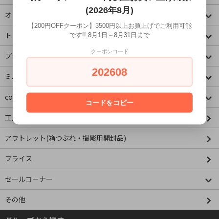
(2026年8月)
オリジナル
【200円OFFクーポン】3500円以上お買上げでご利用可能
トミカコーナー
です!! 8月1日～8月31日まで
クーポンコード
プラレールコーナー
202608
ミニチュア&ドールハウス
concombre コンコンブル
コードをコピー
工具・資材
アウトレット(箱つぶれ・撮影用開封品)
ブライス
セールコーナー
その他