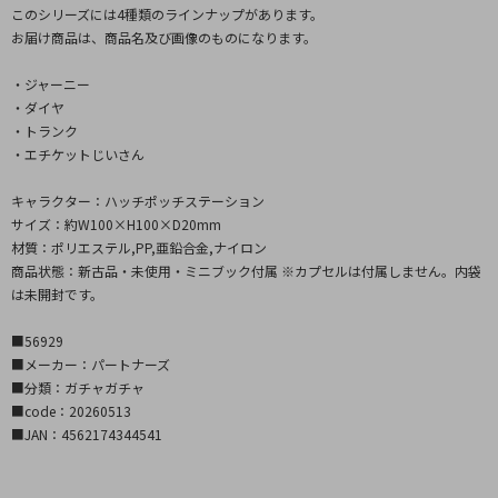
このシリーズには4種類のラインナップがあります。
お届け商品は、商品名及び画像のものになります。
・ジャーニー
・ダイヤ
・トランク
・エチケットじいさん
キャラクター：ハッチポッチステーション
サイズ：約W100×H100×D20mm
材質：ポリエステル,PP,亜鉛合金,ナイロン
商品状態：新古品・未使用・ミニブック付属 ※カプセルは付属しません。内袋
は未開封です。
■56929
■メーカー：パートナーズ
■分類：ガチャガチャ
■code：20260513
■JAN：4562174344541