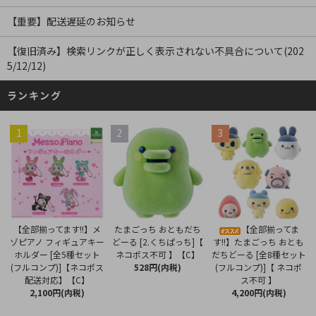
【重要】配送遅延のお知らせ
【復旧済み】検索リンクが正しく表示されない不具合について(202
5/12/12)
ランキング
1
2
3
たまごっち おともだち
【全部揃ってます!!】メ
【全部揃ってま
どーる [2.くちぱっち]【
ゾピアノ フィギュアキー
す!!】たまごっち おとも
ネコポス不可 】【C】
ホルダー [全5種セット
だちどーる [全8種セット
528円(内税)
(フルコンプ)]【ネコポス
(フルコンプ)]【 ネコポ
配送対応】【C】
ス不可 】
2,100円(内税)
4,200円(内税)