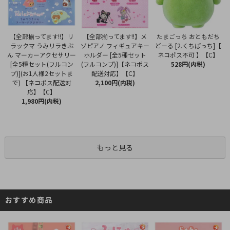
【全部揃ってます!!】メ
【全部揃ってます!!】リ
たまごっち おともだち
ゾピアノ フィギュアキー
ラックマ うみリラきぶ
どーる [2.くちぱっち]【
ホルダー [全5種セット
ん マーカーアクセサリー
ネコポス不可 】【C】
(フルコンプ)]【ネコポス
[全5種セット(フルコン
528円(内税)
配送対応】【C】
プ)](お1人様2セットま
2,100円(内税)
で) 【ネコポス配送対
応】【C】
1,980円(内税)
もっと見る
おすすめ商品