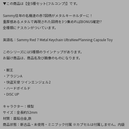
▼この商品は【全5種セット(フルコンプ)】です。
Sammy往年の名機達の赤7図柄がメタルキーホルダーに！
重厚感あるメタルで再現された図柄を3つ集めればBONUS確定!?
全種類にナスカンがついています。
英語名：Sammy Red 7 Metal Keychain UltraNewPlanning Capsule Toy
このシリーズには5種類のラインナップがあります。
お届け商品は、商品名及び画像のものになります。
・獣王
・アラジンA
・快盗天使 ツインエンジェル2
・ハードボイルド
・DISC UP
キャラクター：模型
サイズ：全長約52mm
材質：亜鉛合金,鉄
商品状態：新古品・未使用・ミニブック付属 ※カプセルは付属しません。内袋