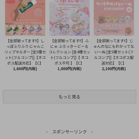
【全部揃ってます!!】ふ
【全部揃ってます!!】し
【全部揃ってます!!】じ
にゅ ふろっきーどーる
っぽふりふり にゃんこ
ゅんのなにもわかってな
コレクション [全4種セッ
リップホルダー [全5種セ
いーぬ [全5種セット(フ
ト(フルコンプ)]【 ネコ
ット(フルコンプ)]【ネコ
ルコンプ)]【ネコポス配
ポス不可 】【C】
ポス配送対応】【C】
送対応】【C】
1,800円(内税)
1,600円(内税)
2,100円(内税)
もっと見る
- スポンサーリンク -