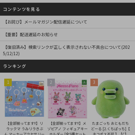
コンテンツを見る
【お詫び】メールマガジン配信遅延について
【重要】配送遅延のお知らせ
【復旧済み】検索リンクが正しく表示されない不具合について(202
5/12/12)
ランキング
1
2
3
【全部揃ってます!!】メ
【全部揃ってます!!】リ
たまごっち おともだち
ゾピアノ フィギュアキー
ラックマ うみリラきぶ
どーる [2.くちぱっち]【
ホルダー [全5種セット
ん マーカーアクセサリー
ネコポス不可 】【C】