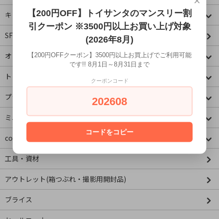
×
【200円OFF】トイサンタのマンスリー割
キャラクター
引クーポン ※3500円以上お買い上げ対象
SF・映画・アメコミ
(2026年8月)
オリジナル
【200円OFFクーポン】3500円以上お買上げでご利用可能
です!! 8月1日～8月31日まで
トミカコーナー
クーポンコード
プラレールコーナー
202608
ミニチュア&ドールハウス
コードをコピー
concombre コンコンブル
工具・資材
アウトレット(箱つぶれ・撮影用開封品)
ブライス