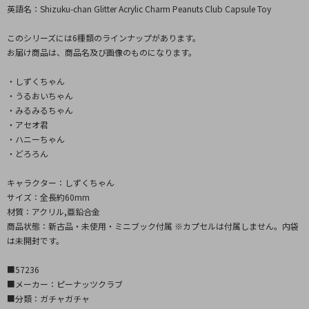
英語名：Shizuku-chan Glitter Acrylic Charm Peanuts Club Capsule Toy
このシリーズには6種類のラインナップがあります。
お届け商品は、商品名及び画像のものになります。
・しずくちゃん
・うるおいちゃん
・みるみるちゃん
・アセオ君
・ハニーちゃん
・どろろん
キャラクター：しずくちゃん
サイズ：全長約60mm
材質：アクリル,亜鉛合金
商品状態：新古品・未使用・ミニブック付属 ※カプセルは付属しません。内袋
は未開封です。
■57236
■メーカー：ピーナッツクラブ
■分類：ガチャガチャ