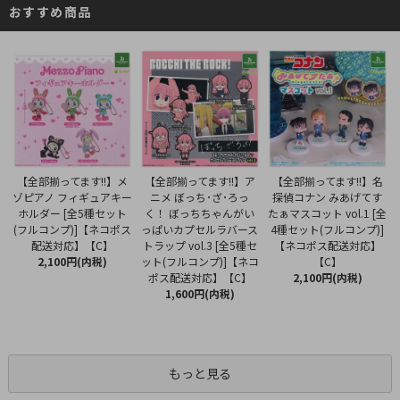
おすすめ商品
【全部揃ってます!!】ア
【全部揃ってます!!】メ
【全部揃ってます!!】名
ニメ ぼっち･ざ･ろっ
ゾピアノ フィギュアキー
探偵コナン みあげてす
く！ ぼっちちゃんがい
ホルダー [全5種セット
たぁマスコット vol.1 [全
っぱいカプセルラバース
(フルコンプ)]【ネコポス
4種セット(フルコンプ)]
トラップ vol.3 [全5種セ
配送対応】【C】
【ネコポス配送対応】
ット(フルコンプ)]【ネコ
2,100円(内税)
【C】
ポス配送対応】【C】
2,100円(内税)
1,600円(内税)
もっと見る