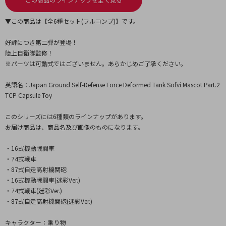
▼この商品は【全6種セット(フルコンプ)】です。
好評につき第二弾が登場！
陸上自衛隊監修！
※パーツは可動式ではございません。あらかじめご了承ください。
英語名：Japan Ground Self-Defense Force Deformed Tank Sofvi Mascot Part.2
TCP Capsule Toy
このシリーズには6種類のラインナップがあります。
お届け商品は、商品名及び画像のものになります。
・16式機動戦闘車
・74式戦車
・87式自走高射機関砲
・16式機動戦闘車(迷彩Ver.)
・74式戦車(迷彩Ver.)
・87式自走高射機関砲(迷彩Ver.)
キャラクター：乗り物