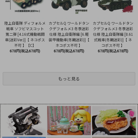
カプセルQ ワールドタン
陸上自衛隊 ディフォルメ
カプセルQ ワールドタン
クデフォルメ3 冬季迷彩
戦車 ソフビマスコット
クデフォルメ3 冬季迷彩
仕様 陸上自衛隊編 [6.軽
第二弾 [4.16式機動戦闘
仕様 陸上自衛隊編 [8.61
装甲機動車(冬期迷彩)]【
車(迷彩Ver.)]【 ネコポス
式戦車(冬期迷彩)]【 ネ
ネコポス不可 】
不可 】【C】
コポス不可 】
678円(税込678円)
678円(税込678円)
678円(税込678円)
もっと見る