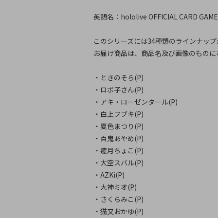
英語名：hololive OFFICIAL CARD GAME T
このシリーズには34種類のラインナップ
お届け商品は、商品名及び画像のものに
・ときのそら(P)
・ロボ子さん(P)
・アキ・ローゼンタール(P)
・白上フブキ(P)
・夏色まつり(P)
・百鬼あやめ(P)
・癒月ちょこ(P)
・大空スバル(P)
・AZKi(P)
・大神ミオ(P)
・さくらみこ(P)
・猫又おかゆ(P)