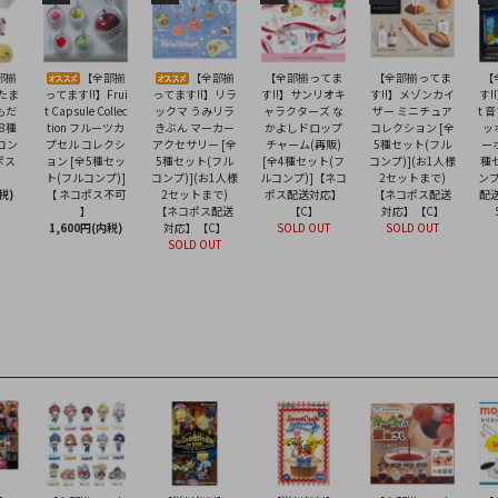
部揃
【全部揃
【全部揃
【全部揃ってま
【全部揃ってま
【
】たま
ってます!!】Frui
ってます!!】リラ
す!!】サンリオキ
す!!】メゾンカイ
す!!
もだ
t Capsule Collec
ックマ うみリラ
ャラクターズ な
ザー ミニチュア
t 
8種
tion フルーツカ
きぶん マーカー
かよしドロップ
コレクション [全
ッ
コン
プセル コレクシ
アクセサリー [全
チャーム(再販)
5種セット(フル
ー
ポス
ョン [全5種セッ
5種セット(フル
[全4種セット(フ
コンプ)](お1人様
種
ト(フルコンプ)]
コンプ)](お1人様
ルコンプ)]【ネコ
2セットまで)
ンプ
税)
【 ネコポス不可
2セットまで)
ポス配送対応】
【ネコポス配送
配
】
【ネコポス配送
【C】
対応】【C】
1,600円(内税)
対応】【C】
SOLD OUT
SOLD OUT
SOLD OUT