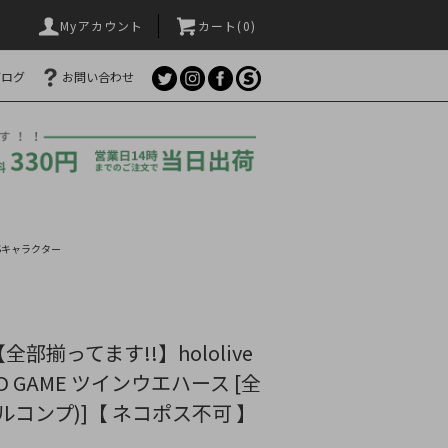
Myアカウント
カート(
0
)
ブログ
お問い合わせ
Sキャラクター
部揃ってます!!】hololive
ARD GAME ツインウエハース [全
ルコンプ)]【 ネコポス不可 】