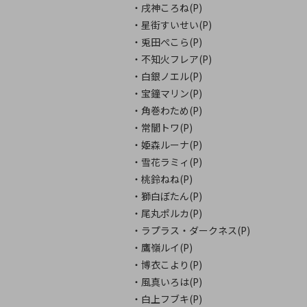
・戌神ころね(P)
・星街すいせい(P)
・兎田ぺこら(P)
・不知火フレア(P)
・白銀ノエル(P)
・宝鐘マリン(P)
・角巻わため(P)
・常闇トワ(P)
・姫森ルーナ(P)
・雪花ラミィ(P)
・桃鈴ねね(P)
・獅白ぼたん(P)
・尾丸ポルカ(P)
・ラプラス・ダークネス(P)
・鷹嶺ルイ(P)
・博衣こより(P)
・風真いろは(P)
・白上フブキ(P)