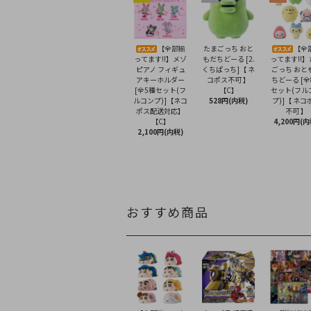
【全部揃
たまごっち おと
【全
ってます!!】メゾ
もだちどーる [2.
ってます!!
ピアノ フィギュ
くちぱっち]【 ネ
ごっち おと
アキーホルダー
コポス不可 】
ちどーる [全
[全5種セット(フ
【C】
セット(フル
ルコンプ)]【ネコ
528円(内税)
プ)]【 ネコ
ポス配送対応】
不可 】
【C】
4,200円(内
2,100円(内税)
おすすめ商品