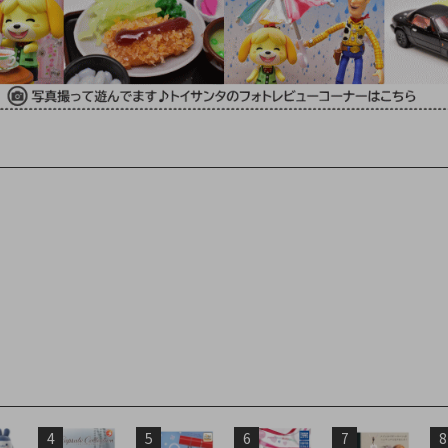
4
5
6
7
8