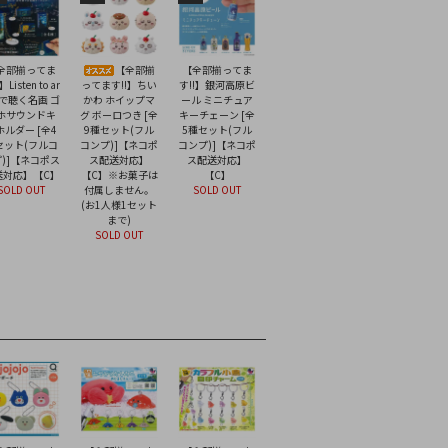
全部揃ってま
【全部揃
【全部揃ってま
】Listen to ar
ってます!!】ちい
す!!】銀河高原ビ
音で聴く名画 ゴ
かわ ホイップマ
ール ミニチュア
ホサウンドキ
グ ボーロつき [全
キーチェーン [全
ホルダー [全4
9種セット(フル
5種セット(フル
セット(フルコ
コンプ)]【ネコポ
コンプ)]【ネコポ
)]【ネコポス
ス配送対応】
ス配送対応】
送対応】【C】
【C】※お菓子は
【C】
SOLD OUT
付属しません。
SOLD OUT
(お1人様1セット
まで)
SOLD OUT