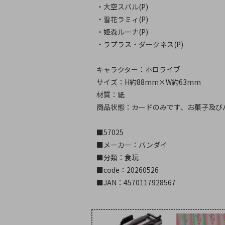
・大空スバル(P)
・雪花ラミィ(P)
・姫森ルーナ(P)
・ラプラス・ダークネス(P)
キャラクター：ホロライブ
サイズ：H約88mm×W約63mm
材質：紙
商品状態：カードのみです、お菓子及び
■57025
■メーカー：バンダイ
■分類：食玩
■code：20260526
■JAN：4570117928567