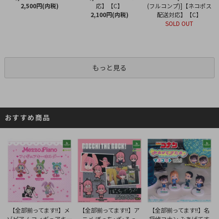
応】【C】
2,500円(内税)
(フルコンプ)]【ネコポス
2,100円(内税)
配送対応】【C】
SOLD OUT
もっと見る
おすすめ商品
【全部揃ってます!!】ア
【全部揃ってます!!】メ
【全部揃ってます!!】名
ニメ ぼっち･ざ･ろっ
ゾピアノ フィギュアキー
探偵コナン みあげてす