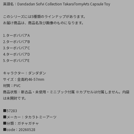
英語名：Dandadan Sofvi Collection TakaraTomyArts Capsule Toy
このシリーズには5種類のラインナップがあります。
お届け商品は、商品名及び画像のものになります。
1.ターボババアA
2.ターボババアB
3.ターボババアC
4.ターボババアD
5.ターボババアE
キャラクター：ダンダダン
サイズ：全高約46-57mm
材質：PVC
商品状態：新古品・未使用・ミニブック付属 ※カプセルは付属しません。内袋
は未開封です。
■57283
■メーカー：タカラトミーアーツ
■分類：ガチャガチャ
■code：20260528