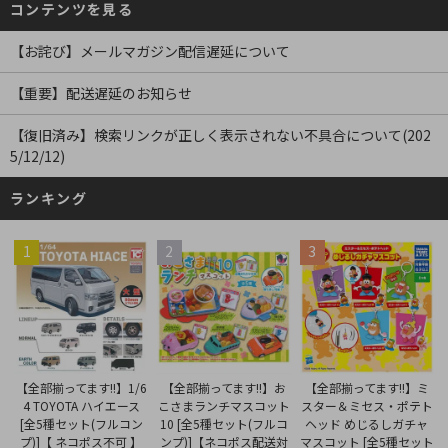
コンテンツを見る
【お詫び】メールマガジン配信遅延について
【重要】配送遅延のお知らせ
【復旧済み】検索リンクが正しく表示されない不具合について(202
5/12/12)
ランキング
1
2
3
【全部揃ってます!!】お
【全部揃ってます!!】1/6
【全部揃ってます!!】ミ
こさまランチマスコット
4 TOYOTA ハイエース
スター＆ミセス・ポテト
10 [全5種セット(フルコ
[全5種セット(フルコン
ヘッド めじるしガチャ
ンプ)]【ネコポス配送対
プ)]【 ネコポス不可 】
マスコット [全5種セット