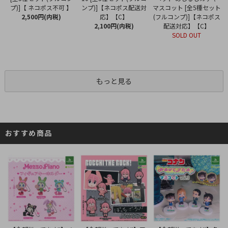
ンプ)]【ネコポス配送対
プ)]【 ネコポス不可 】
マスコット [全5種セット
応】【C】
2,500円(内税)
(フルコンプ)]【ネコポス
2,100円(内税)
配送対応】【C】
SOLD OUT
もっと見る
おすすめ商品