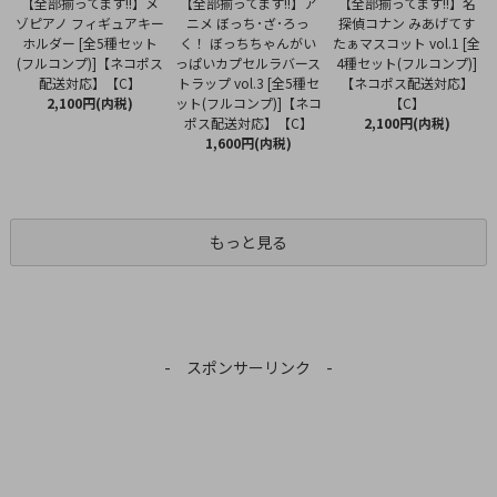
【全部揃ってます!!】ア
【全部揃ってます!!】メ
【全部揃ってます!!】名
ニメ ぼっち･ざ･ろっ
ゾピアノ フィギュアキー
探偵コナン みあげてす
く！ ぼっちちゃんがい
ホルダー [全5種セット
たぁマスコット vol.1 [全
っぱいカプセルラバース
(フルコンプ)]【ネコポス
4種セット(フルコンプ)]
トラップ vol.3 [全5種セ
配送対応】【C】
【ネコポス配送対応】
ット(フルコンプ)]【ネコ
2,100円(内税)
【C】
ポス配送対応】【C】
2,100円(内税)
1,600円(内税)
もっと見る
- スポンサーリンク -