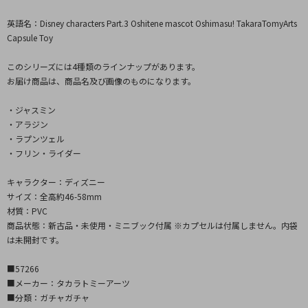
英語名：Disney characters Part.3 Oshitene mascot Oshimasu! TakaraTomyArts
Capsule Toy
このシリーズには4種類のラインナップがあります。
お届け商品は、商品名及び画像のものになります。
・ジャスミン
・アラジン
・ラプンツェル
・フリン・ライダー
キャラクター：ディズニー
サイズ：全高約46-58mm
材質：PVC
商品状態：新古品・未使用・ミニブック付属 ※カプセルは付属しません。内袋
は未開封です。
■57266
■メーカー：タカラトミーアーツ
■分類：ガチャガチャ