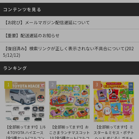
コンテンツを見る
【お詫び】メールマガジン配信遅延について
【重要】配送遅延のお知らせ
【復旧済み】検索リンクが正しく表示されない不具合について(202
5/12/12)
ランキング
1
2
3
【全部揃ってます!!】お
【全部揃ってます!!】1/6
【全部揃ってます!!】ミ
こさまランチマスコット
4 TOYOTA ハイエース
スター＆ミセス・ポテト
10 [全5種セット(フルコ
[全5種セット(フルコン
ヘッド めじるしガチャ