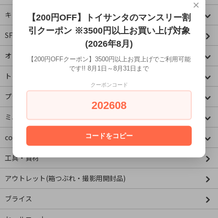
×
キャラクター
【200円OFF】トイサンタのマンスリー割
引クーポン ※3500円以上お買い上げ対象
SF・映画・アメコミ
(2026年8月)
オリジナル
【200円OFFクーポン】3500円以上お買上げでご利用可能
です!! 8月1日～8月31日まで
トミカコーナー
クーポンコード
プラレールコーナー
202608
ミニチュア&ドールハウス
コードをコピー
concombre コンコンブル
工具・資材
アウトレット(箱つぶれ・撮影用開封品)
ブライス