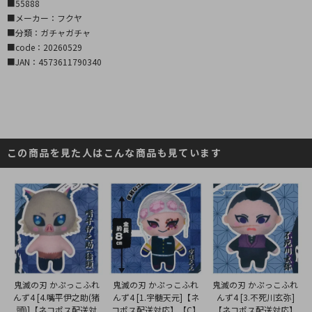
■55888
■メーカー：フクヤ
■分類：ガチャガチャ
■code：20260529
■JAN：4573611790340
この商品を見た人はこんな商品も見ています
鬼滅の刃 かぷっこふれ
鬼滅の刃 かぷっこふれ
鬼滅の刃 かぷっこふれ
んず4 [1.宇髄天元]【ネ
んず4 [4.嘴平伊之助(猪
んず4 [3.不死川玄弥]
コポス配送対応】【C】
頭)]【ネコポス配送対
【ネコポス配送対応】