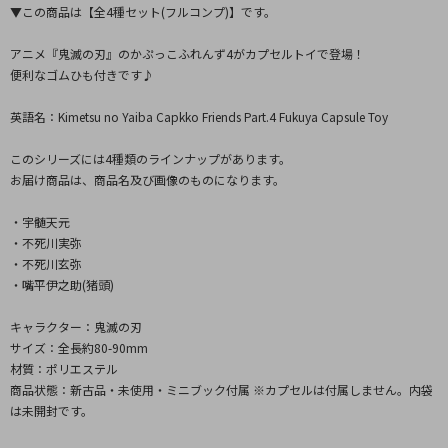
▼この商品は【全4種セット(フルコンプ)】です。
アニメ『鬼滅の刃』のかぷっこふれんず4がカプセルトイで登場！
便利なゴムひも付きです♪
英語名：Kimetsu no Yaiba Capkko Friends Part.4 Fukuya Capsule Toy
このシリーズには4種類のラインナップがあります。
お届け商品は、商品名及び画像のものになります。
・宇髄天元
・不死川実弥
・不死川玄弥
・嘴平伊之助(猪頭)
キャラクター：鬼滅の刃
サイズ：全長約80-90mm
材質：ポリエステル
商品状態：新古品・未使用・ミニブック付属 ※カプセルは付属しません。内袋
は未開封です。