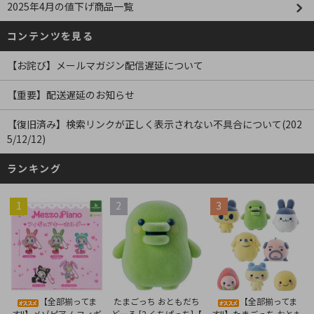
2025年4月の値下げ商品一覧
コンテンツを見る
【お詫び】メールマガジン配信遅延について
【重要】配送遅延のお知らせ
【復旧済み】検索リンクが正しく表示されない不具合について(202
5/12/12)
ランキング
1
2
3
たまごっち おともだち
【全部揃ってま
【全部揃ってま
どーる [2.くちぱっち]【
す!!】メゾピアノ フィギ
す!!】たまごっち おとも