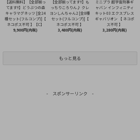
【全部揃ってます!!】も
【送料無料】【全部揃っ
ミニプラ 超宇宙刑事ギ
っちりころりん♪ クレ
てます!!】どうぶつの森
ャバン インフィニティ
ヨンしんちゃん2 [全8種
キャラマグネッツ [全24
キット03 エクスプレス
セット(フルコンプ)]【
種セット(フルコンプ)]【
ギャバリオン 【 ネコポ
ネコポス不可 】
ネコポス不可 】【C】
ス不可 】
3,480円(内税)
9,900円(内税)
3,280円(内税)
もっと見る
- スポンサーリンク -