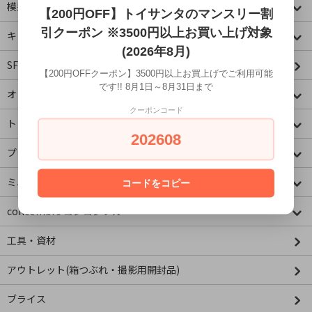
模型・ミニチュア
【200円OFF】トイサンタのマンスリー割
引クーポン ※3500円以上お買い上げ対象
キャラクター
(2026年8月)
SF・映画・アメコミ
【200円OFFクーポン】3500円以上お買上げでご利用可能
です!! 8月1日～8月31日まで
オリジナル
クーポンコード
トミカコーナー
202608
プラレールコーナー
ミニチュア&ドールハウス
コードをコピー
concombre コンコンブル
工具・資材
アウトレット(箱つぶれ・撮影用開封品)
ブライス