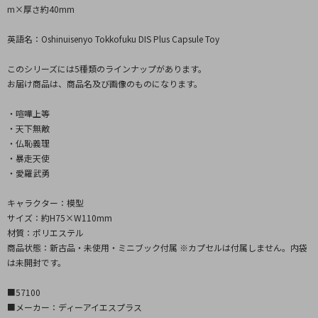
m×厚さ約40mm
英語名：Oshinuisenyo Tokkofuku DIS Plus Capsule Toy
このシリーズには5種類のラインナップがあります。
お届け商品は、商品名及び画像のものになります。
・喧嘩上等
・天下無敵
・仏恥義理
・暴走天使
・愛羅武勇
キャラクター：模型
サイズ：約H75×W110mm
材質：ポリエステル
商品状態：新古品・未使用・ミニブック付属 ※カプセルは付属しません。内袋
は未開封です。
■57100
■メーカー：ディーアイエスプラス