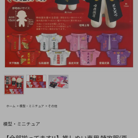
ホーム
>
模型・ミニチュア
>
その他
模型・ミニチュア
【全部揃ってます!!】推しぬい専用 特攻服(再