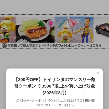
×
【200円OFF】トイサンタのマンスリー割
引クーポン ※3500円以上お買い上げ対象
(2026年8月)
【200円OFFクーポン】3500円以上お買上げでご利用可能
です!! 8月1日～8月31日まで