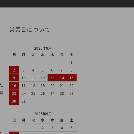
営業日について
2026年8月
日
月
火
水
木
金
土
1
2
3
4
5
6
7
8
9
10
11
12
13
14
15
た
16
17
18
19
20
21
22
済
23
24
25
26
27
28
29
30
31
2026年9月
日
月
火
水
木
金
土
1
2
3
4
5
ア