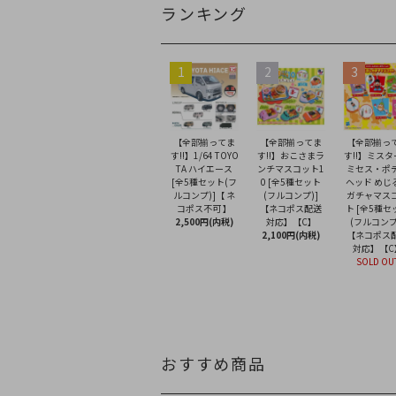
ランキング
1
2
3
【全部揃ってま
【全部揃ってま
【全部揃っ
す!!】1/64 TOYO
す!!】おこさまラ
す!!】ミス
TA ハイエース
ンチマスコット1
ミセス・ポ
[全5種セット(フ
0 [全5種セット
ヘッド めじ
ルコンプ)]【 ネ
(フルコンプ)]
ガチャマス
コポス不可 】
【ネコポス配送
ト [全5種セ
2,500円(内税)
対応】【C】
(フルコンプ
2,100円(内税)
【ネコポス
対応】【C
SOLD OU
おすすめ商品