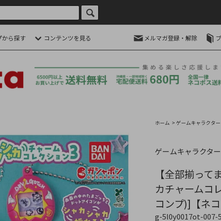
プから探す
コンテンツを見る
メルマガ登録・解除
ホーム
>
ゲームキャラクター
ゲームキャラクター
【全部揃ってま
カチャームコレ
コンプ)]【ネ
g-5l0y0017ot-007-