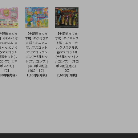
全部揃ってま
【全部揃ってま
【全部揃ってま
!】かわいくな
す!!】タグ付きア
す!!】ダイキャス
たいれんにゅ
ミ袋！ミニアニ
ト製！エターナ
ちゃん ぬいぐ
マルマスコット
ルクリスタル武
みマスコット
クリアコレクシ
器マスコットII
全5種セット(フ
ョン [全5種セッ
[全5種セット(フ
コンプ)]【 ネ
ト(フルコンプ)]
ルコンプ)]【ネコ
ポス不可 】
【ネコポス配送
ポス配送対応】
【C】
対応】【C】
【C】
,600円(内税)
1,600円(内税)
2,600円(内税)