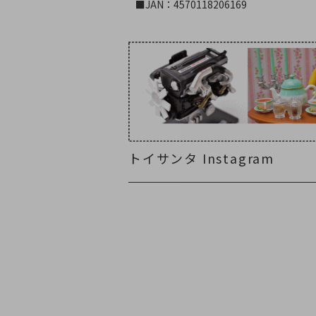
■JAN：4570118206169
トイサンタ Instagram