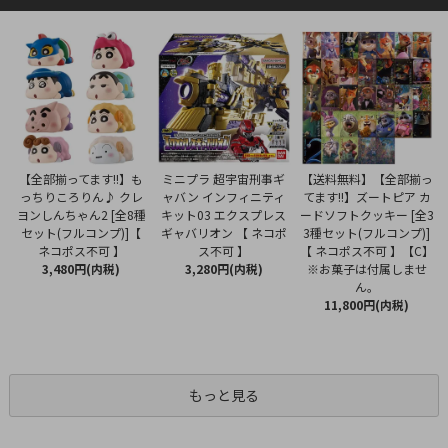
ミニプラ 超宇宙刑事ギ
【全部揃ってます!!】も
【送料無料】【全部揃っ
ャバン インフィニティ
っちりころりん♪ クレ
てます!!】ズートピア カ
キット03 エクスプレス
ヨンしんちゃん2 [全8種
ードソフトクッキー [全3
ギャバリオン 【 ネコポ
セット(フルコンプ)]【
3種セット(フルコンプ)]
ス不可 】
ネコポス不可 】
【 ネコポス不可 】【C】
3,280円(内税)
3,480円(内税)
※お菓子は付属しませ
ん。
11,800円(内税)
もっと見る