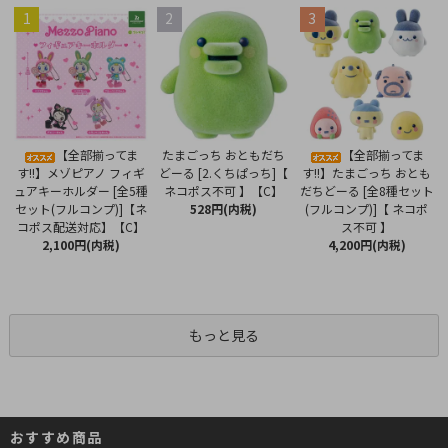
1
2
3
たまごっち おともだち
【全部揃ってま
【全部揃ってま
どーる [2.くちぱっち]【
す!!】メゾピアノ フィギ
す!!】たまごっち おとも
ネコポス不可 】【C】
ュアキーホルダー [全5種
だちどーる [全8種セット
528円(内税)
セット(フルコンプ)]【ネ
(フルコンプ)]【 ネコポ
コポス配送対応】【C】
ス不可 】
2,100円(内税)
4,200円(内税)
もっと見る
おすすめ商品