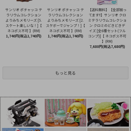
サンリオ ポチャッコ テ
サンリオ ポチャッコ テ
【送料無料】【全部揃っ
ラリウムコレクション
ラリウムコレクション
てます!!】サンリオ クロ
よりみちメモリーズ [2.
よりみちメモリーズ [5.
ミテラリウムコレクショ
スケボーでジャンプ！]【
スケート楽しいな！]【
ン クロミのどきどきデ
ネコポス不可 】(RM)
ネコポス不可 】(RM)
イズ [全6種セット(フル
1,740円(税込1,740円)
1,740円(税込1,740円)
コンプ)]【 ネコポス不可
】(RM)
7,680円(税込7,680円)
もっと見る