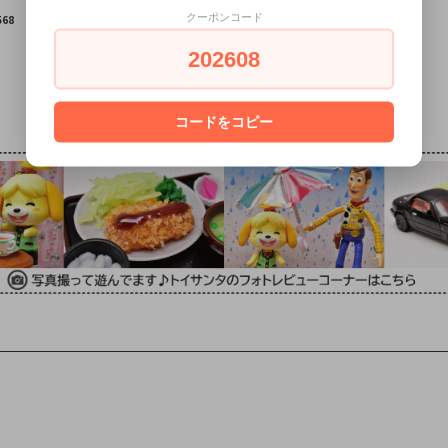
】
and Evil [レアve
COMPLET EDITI
クーポンコード
68
r.含む全8種セッ
ON [3.オビ=ワ
ト(フルコンプ)]
ン・ケノービ＆R
【 ネコポス不可
4-G9]【 ネコポ
202608
】
ス不可 】
6,800円(税込6,8
678円(税込678
00円)
円)
コードをコピー