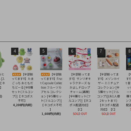
4
5
6
7
8
おと
【全部揃
【全部揃
【全部揃ってま
【全部揃ってま
【
[2.
ってます!!】たま
ってます!!】Frui
す!!】サンリオキ
す!!】メゾンカイ
す!!
【 ネ
ごっち おともだ
t Capsule Collec
ャラクターズ な
ザー ミニチュア
t 
 】
ちどーる [全8種
tion フルーツカ
かよしドロップ
コレクション [全
ッ
セット(フルコン
プセル コレクシ
チャーム(再販)
5種セット(フル
ー
)
プ)]【 ネコポス
ョン [全5種セッ
[全4種セット(フ
コンプ)](お1人様
種
不可 】
ト(フルコンプ)]
ルコンプ)]【ネコ
2セットまで)
ンプ
4,200円(内税)
【 ネコポス不可
ポス配送対応】
【ネコポス配送
配
】
【C】
対応】【C】
1,600円(内税)
SOLD OUT
SOLD OUT