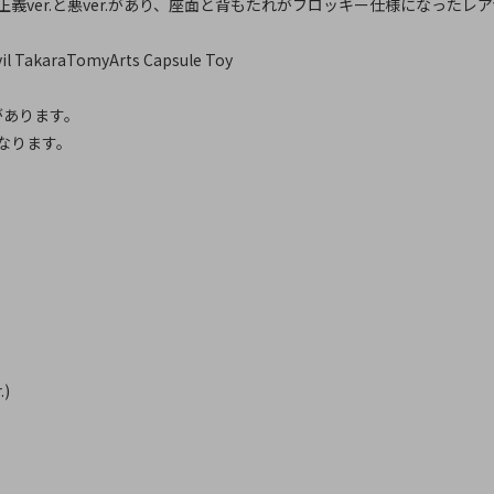
ver.と悪ver.があり、座面と背もたれがフロッキー仕様になったレア
l TakaraTomyArts Capsule Toy
があります。
なります。
.)