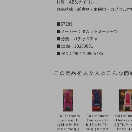
材質：ABS,ナイロン
商品状態：新古品・未使用・カプセル付
■57289
■メーカー：タカラトミーアーツ
■分類：ガチャガチャ
■code：20260601
■JAN：4904790905735
この商品を見た人はこんな商
王座 The Thrones
王座 The Thrones
王座 The Thr
of Justice and Ev
of Justice and Ev
of Justice an
il [4.The Evil Prin
il [3.The Evil Thr
il [1.The Pri
cess Thrones]【
ones]【 ネコポス
Thrones]【