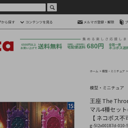
プから探す
コンテンツを見る
メルマガ登録・解除
ホーム
>
模型・ミニチュア
模型・ミニチュア
王座 The Throne
マル4種セット(
【 ネコポス不
g-5l2x00187d-010-