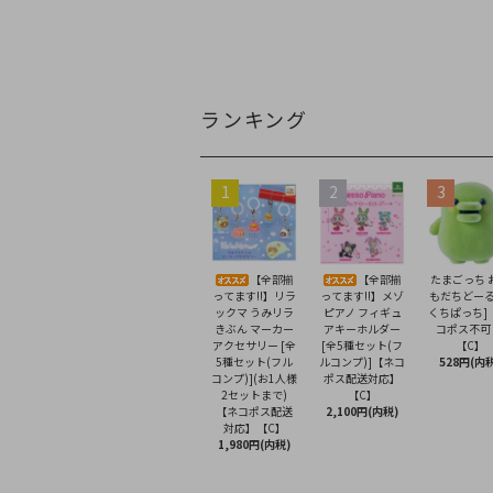
ランキング
1
2
3
【全部揃
【全部揃
たまごっち 
ってます!!】リラ
ってます!!】メゾ
もだちどーる 
ックマ うみリラ
ピアノ フィギュ
くちぱっち]
きぶん マーカー
アキーホルダー
コポス不可
アクセサリー [全
[全5種セット(フ
【C】
5種セット(フル
ルコンプ)]【ネコ
528円(内税
コンプ)](お1人様
ポス配送対応】
2セットまで)
【C】
【ネコポス配送
2,100円(内税)
対応】【C】
1,980円(内税)