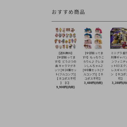
おすすめ商品
【送料無料】
【全部揃ってま
ミニプラ 超
【全部揃ってま
す!!】もっちりこ
刑事ギャバン
す!!】どうぶつの
ろりん♪ クレヨ
ンフィニテ
森 キャラマグネ
ンしんちゃん2
ット03 エク
ッツ [全24種セッ
[全8種セット(フ
レスギャバ
ト(フルコンプ)]
ルコンプ)]【 ネ
ン 【 ネコポ
【 ネコポス不可
コポス不可 】
可 】
】【C】
3,480円(内税)
3,280円(内
9,900円(内税)