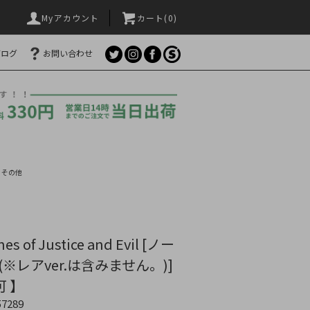
Myアカウント
カート(
0
)
ブログ
お問い合わせ
>
その他
s of Justice and Evil [ノー
※レアver.は含みません。)]
可 】
57289