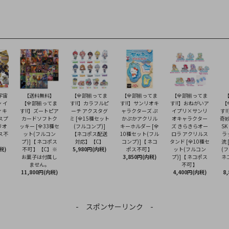
宇宙
【送料無料】
【全部揃ってま
【全部揃ってま
【全部揃ってま
 イ
【全部揃ってま
す!!】カラフルピ
す!!】サンリオキ
す!!】おねがいア
【
ィキ
す!!】ズートピア
ーチ アクスタグ
ャラクターズ ぷ
イプリ×サンリ
す!
スプ
カードソフトク
ミ [全15種セット
かぷかアクリル
オキャラクター
奇妙
リオ
ッキー [全33種セ
(フルコンプ)]
キーホルダー [全
ズ きらきらオー
S
ス不
ット(フルコン
【ネコポス配送
10種セット(フル
ロラ アクリルス
ラ
プ)]【 ネコポス
対応】【C】
コンプ)]【 ネコ
タンド [全10種セ
流
税)
不可 】【C】※
5,980円(内税)
ポス不可 】
ット(フルコン
(
お菓子は付属し
3,850円(内税)
プ)]【 ネコポス
ネ
ません。
不可 】
11,800円(内税)
4,400円(内税)
8
- スポンサーリンク -