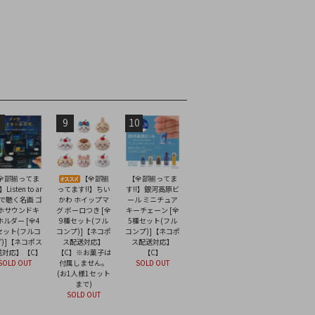
9
10
全部揃ってま
【全部揃
【全部揃ってま
】Listen to ar
ってます!!】ちい
す!!】銀河高原ビ
音で聴く名画 ゴ
かわ ホイップマ
ール ミニチュア
ホサウンドキ
グ ボーロつき [全
キーチェーン [全
ホルダー [全4
9種セット(フル
5種セット(フル
セット(フルコ
コンプ)]【ネコポ
コンプ)]【ネコポ
)]【ネコポス
ス配送対応】
ス配送対応】
送対応】【C】
【C】※お菓子は
【C】
SOLD OUT
付属しません。
SOLD OUT
(お1人様1セット
まで)
SOLD OUT