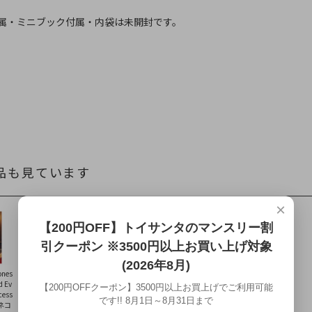
属・ミニブック付属・内袋は未開封です。
品も見ています
×
【200円OFF】トイサンタのマンスリー割
引クーポン ※3500円以上お買い上げ対象
(2026年8月)
ones
【送料無料】
ホビーガチャEX
d Ev
【全部揃ってま
スター・ウォー
【200円OFFクーポン】3500円以上お買上げでご利用可能
ncess
す!!】王座 The T
ズ ジェダイ・イ
です!! 8月1日～8月31日まで
 ネコ
hrones of Justice
ンターセプター