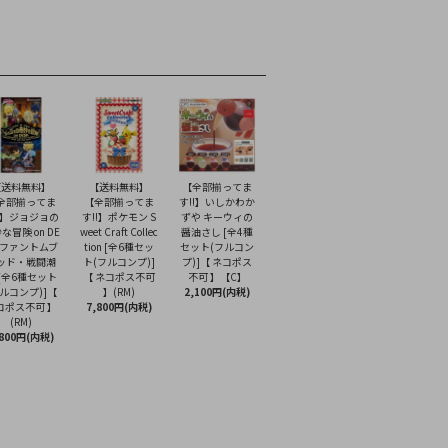
【送料無料】
【送料無料】
【全部揃ってま
全部揃ってま
【全部揃ってま
す!!】いしかわか
!】ジョジョの
す!!】ポケモン S
ずや キーウィの
な冒険 on DE
weet Craft Collec
醤油さし [全4種
K ファントムブ
tion [全6種セッ
セット(フルコン
ッド・戦闘潮
ト(フルコンプ)]
プ)]【 ネコポス
 [全6種セット
【 ネコポス不可
不可 】【C】
フルコンプ)]【
】(RM)
2,100円(内税)
コポス不可 】
7,800円(内税)
(RM)
,800円(内税)