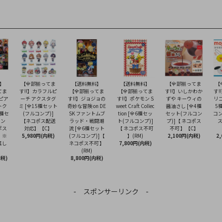
】
【全部揃ってま
【送料無料】
【送料無料】
【全部揃ってま
【
てま
す!!】カラフルピ
【全部揃ってま
【全部揃ってま
す!!】いしかわか
す!!
トピア
ーチ アクスタグ
す!!】ジョジョの
す!!】ポケモン S
ずや キーウィの
リコ
トク
ミ [全15種セット
奇妙な冒険 on DE
weet Craft Collec
醤油さし [全4種
5
3種セ
(フルコンプ)]
SK ファントムブ
tion [全6種セッ
セット(フルコン
コン
コン
【ネコポス配送
ラッド・戦闘潮
ト(フルコンプ)]
プ)]【 ネコポス
ポス
対応】【C】
流 [全6種セット
【 ネコポス不可
不可 】【C】
】※
5,980円(内税)
(フルコンプ)]【
】(RM)
2,100円(内税)
2
属し
ネコポス不可 】
7,800円(内税)
(RM)
内税)
8,800円(内税)
- スポンサーリンク -