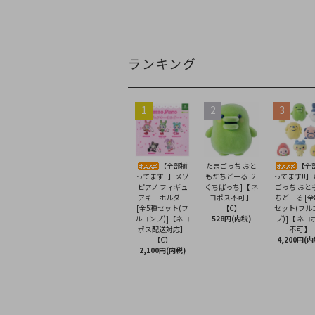
ランキング
1
2
3
【全部揃
たまごっち おと
【全
ってます!!】メゾ
もだちどーる [2.
ってます!!
ピアノ フィギュ
くちぱっち]【 ネ
ごっち おと
アキーホルダー
コポス不可 】
ちどーる [全
[全5種セット(フ
【C】
セット(フル
ルコンプ)]【ネコ
528円(内税)
プ)]【 ネコ
ポス配送対応】
不可 】
【C】
4,200円(内
2,100円(内税)