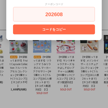
クーポンコード
202608
コードをコピー
4
5
6
7
8
部揃
【全部揃
【全部揃
【全部揃ってま
【全部揃ってま
【
】たま
ってます!!】Frui
ってます!!】リラ
す!!】サンリオキ
す!!】メゾンカイ
す!!
もだ
t Capsule Collec
ックマ うみリラ
ャラクターズ な
ザー ミニチュア
t 
8種
tion フルーツカ
きぶん マーカー
かよしドロップ
コレクション [全
ッ
コン
プセル コレクシ
アクセサリー [全
チャーム(再販)
5種セット(フル
ー
ポス
ョン [全5種セッ
5種セット(フル
[全4種セット(フ
コンプ)](お1人様
種
ト(フルコンプ)]
コンプ)](お1人様
ルコンプ)]【ネコ
2セットまで)
ンプ
税)
【 ネコポス不可
2セットまで)
ポス配送対応】
【ネコポス配送
配
】
【ネコポス配送
【C】
対応】【C】
1,600円(内税)
対応】【C】
SOLD OUT
SOLD OUT
SOLD OUT