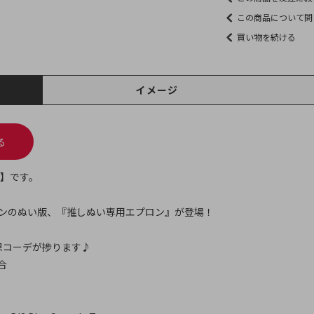
この商品について問
買い物を続ける
イメージ
る
)】です。
ロンのぬい版、『推しぬい専用エプロン』が登場！
想コーデが捗ります♪
合