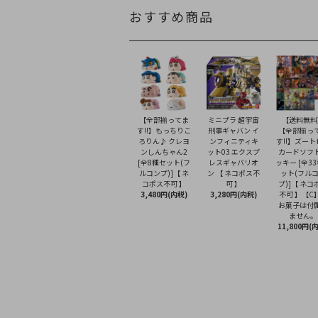
おすすめ商品
【全部揃ってま
ミニプラ 超宇宙
【送料無料
す!!】もっちりこ
刑事ギャバン イ
【全部揃っ
ろりん♪ クレヨ
ンフィニティキ
す!!】ズー
ンしんちゃん2
ット03 エクスプ
カードソフ
[全8種セット(フ
レスギャバリオ
ッキー [全3
ルコンプ)]【 ネ
ン 【 ネコポス不
ット(フル
コポス不可 】
可 】
プ)]【 ネコ
3,480円(内税)
3,280円(内税)
不可 】【C
お菓子は付
ません。
11,800円(