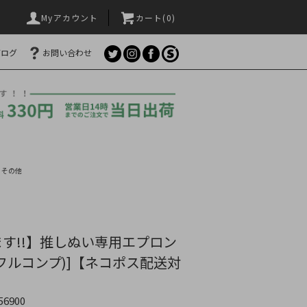
Myアカウント
カート(
0
)
ブログ
お問い合わせ
>
その他
す!!】推しぬい専用エプロン
(フルコンプ)]【ネコポス配送対
56900