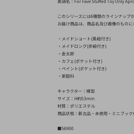
英語名：For Fave Stuffed Toy Only Apron
このシリーズには6種類のラインナップ
お届け商品は、商品名及び画像のものに
・メイドショート(黒紐付き)
・メイドロング(赤紐付き)
・金太郎
・カフェ(ポケット付き)
・ペイント(ポケット付き)
・家庭科
キャラクター：模型
サイズ：H約53mm
材質：ポリエステル
商品状態：新古品・未使用・ミニブック
■56900