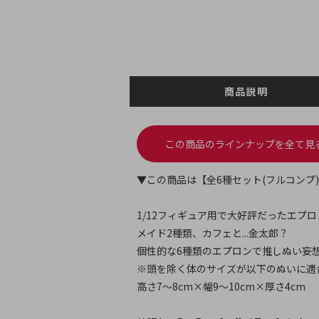
商品説明
この商品のラインナップを全て見
▼この商品は【全6種セット(フルコンプ
1/12フィギュア用で大好評だったエプ
メイド2種類、カフェと...金太郎？
個性的な6種類のエプロンで推しぬい妄
※頭を除く体のサイズが以下のぬいに適
高さ7～8cm×幅9～10cm×厚さ4cm