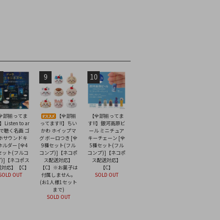
9
10
全部揃ってま
【全部揃
【全部揃ってま
】Listen to ar
ってます!!】ちい
す!!】銀河高原ビ
音で聴く名画 ゴ
かわ ホイップマ
ール ミニチュア
ホサウンドキ
グ ボーロつき [全
キーチェーン [全
ホルダー [全4
9種セット(フル
5種セット(フル
セット(フルコ
コンプ)]【ネコポ
コンプ)]【ネコポ
)]【ネコポス
ス配送対応】
ス配送対応】
送対応】【C】
【C】※お菓子は
【C】
SOLD OUT
付属しません。
SOLD OUT
(お1人様1セット
まで)
SOLD OUT