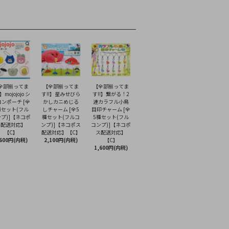
全部揃ってま
【全部揃ってま
【全部揃ってま
】mojojojo シ
す!!】星みせびら
す!!】繋がる！2
ンポーチ [全
かしカニめじる
連カラフル小鳥
種セット(フル
しチャーム [全5
目印チャーム [全
プ)]【ネコポ
種セット(フルコ
5種セット(フル
ス配送対応】
ンプ)]【ネコポス
コンプ)]【ネコポ
【C】
配送対応】【C】
ス配送対応】
,600円(内税)
2,100円(内税)
【C】
1,600円(内税)