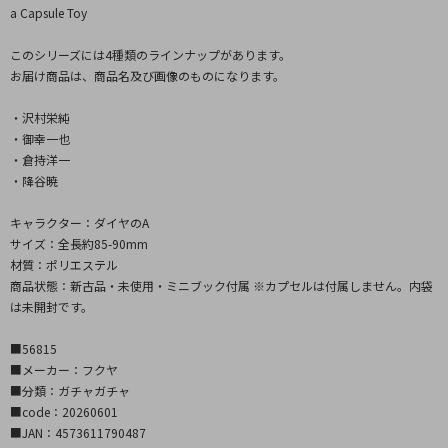
a Capsule Toy
このシリーズには4種類のラインナップがあります。
お届け商品は、商品名及び画像のものになります。
・沢村栄純
・御幸一也
・倉持洋一
・降谷暁
キャラクター：ダイヤのA
サイズ：全長約85-90mm
材質：ポリエステル
商品状態：新古品・未使用・ミニブック付属 ※カプセルは付属しません。内袋
は未開封です。
■56815
■メーカー：フクヤ
■分類：ガチャガチャ
■code：20260601
■JAN：4573611790487