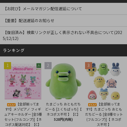
【お詫び】メールマガジン配信遅延について
【重要】配送遅延のお知らせ
【復旧済み】検索リンクが正しく表示されない不具合について(202
5/12/12)
ランキング
1
2
3
たまごっち おともだち
【全部揃ってま
【全部揃ってま
どーる [2.くちぱっち]【
す!!】メゾピアノ フィギ
す!!】たまごっち おとも
ネコポス不可 】【C】
ュアキーホルダー [全5種
だちどーる [全8種セット
528円(内税)
セット(フルコンプ)]【ネ
(フルコンプ)]【 ネコポ
コポス配送対応】【C】
ス不可 】