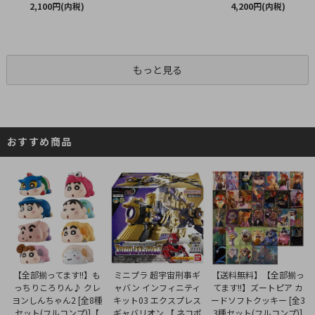
2,100円(内税)
4,200円(内税)
もっと見る
おすすめ商品
ミニプラ 超宇宙刑事ギ
【全部揃ってます!!】も
【送料無料】【全部揃っ
ャバン インフィニティ
っちりころりん♪ クレ
てます!!】ズートピア カ
キット03 エクスプレス
ヨンしんちゃん2 [全8種
ードソフトクッキー [全3
ギャバリオン 【 ネコポ
セット(フルコンプ)]【
3種セット(フルコンプ)]