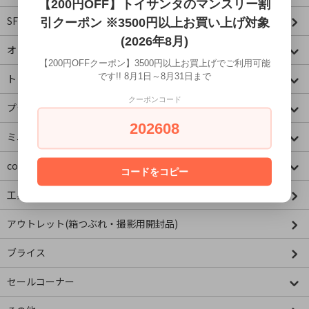
【200円OFF】トイサンタのマンスリー割
SF・映画・アメコミ
引クーポン ※3500円以上お買い上げ対象
(2026年8月)
オリジナル
【200円OFFクーポン】3500円以上お買上げでご利用可能
です!! 8月1日～8月31日まで
トミカコーナー
クーポンコード
プラレールコーナー
202608
ミニチュア&ドールハウス
concombre コンコンブル
コードをコピー
工具・資材
アウトレット(箱つぶれ・撮影用開封品)
ブライス
セールコーナー