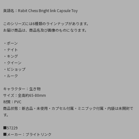
英語名：Rabit Chess Bright link Capsule Toy
このシリーズには6種類のラインナップがあります。
お届け商品は、商品名及び画像のものになります。
・ポーン
・ナイト
・キング
・クイーン
・ビショップ
・ルーク
キャラクター：生き物
サイズ：全高約65-80mm
材質：PVC
商品状態：新古品・未使用・カプセル付属・ミニブック付属・内袋は未開封で
す。
■57229
■メーカー：ブライトリンク