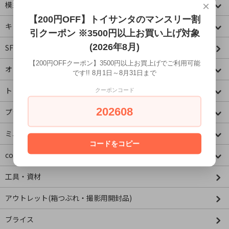
×
模型・ミニチュア
【200円OFF】トイサンタのマンスリー割
キャラクター
引クーポン ※3500円以上お買い上げ対象
(2026年8月)
SF・映画・アメコミ
【200円OFFクーポン】3500円以上お買上げでご利用可能
オリジナル
です!! 8月1日～8月31日まで
トミカコーナー
クーポンコード
202608
プラレールコーナー
ミニチュア&ドールハウス
コードをコピー
concombre コンコンブル
工具・資材
アウトレット(箱つぶれ・撮影用開封品)
ブライス