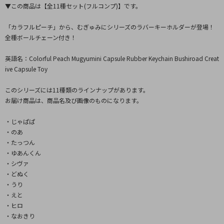
▼この商品は【全11種セット(フルコンプ)】です。
「カラフルピーチ」から、むぎゅみにシリーズのラバーキーホルダーが登場！
全種ボールチェーン付き！
英語名：Colorful Peach Mugyumini Capsule Rubber Keychain Bushiroad Creat
ive Capsule Toy
このシリーズには11種類のラインナップがあります。
お届け商品は、商品名及び画像のものになります。
・じゃぱぱ
・のあ
・たっつん
・ゆあんくん
・シヴァ
・どぬく
・うり
・えと
・ヒロ
・なおきり