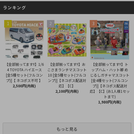
ランキング
1
2
3
【全部揃ってます!!】お
【全部揃ってます!!】1/6
【全部揃ってます!!】ト
こさまランチマスコット
4 TOYOTA ハイエース
ップハム・ハット卿 め
10 [全5種セット(フルコ
[全5種セット(フルコン
じるしガチャマスコット
ンプ)]【ネコポス配送対
プ)]【 ネコポス不可 】
[全4種セット(フルコン
応】【C】
2,500円(内税)
プ)]【ネコポス配送対
2,100円(内税)
応】【C】(お1人様1セッ
トまで)
1,980円(内税)
もっと見る