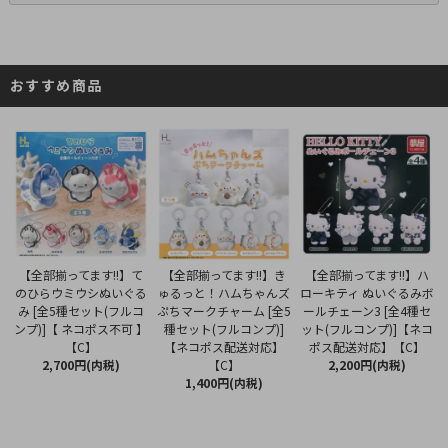
おすすめ商品
【全部揃ってます!!】き
【全部揃ってます!!】て
【全部揃ってます!!】ハ
ゅるっと！ハムちゃんズ
のひらウミウシぬいぐる
ローキティ ぬいぐるみボ
ぷちマークチャーム [全5
み [全5種セット(フルコ
ールチェーン3 [全4種セ
種セット(フルコンプ)]
ンプ)]【 ネコポス不可 】
ット(フルコンプ)]【ネコ
【ネコポス配送対応】
【C】
ポス配送対応】【C】
【C】
2,700円(内税)
2,200円(内税)
1,400円(内税)