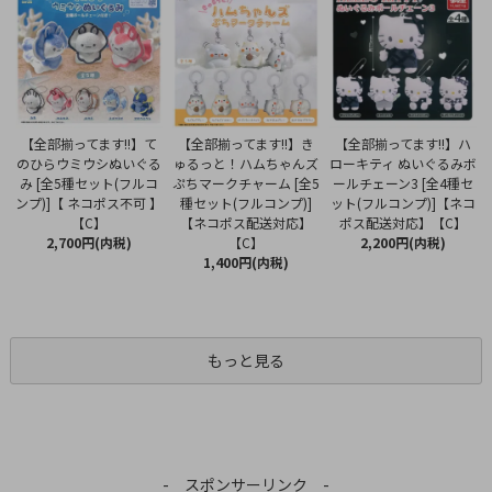
【全部揃ってます!!】き
【全部揃ってます!!】て
【全部揃ってます!!】ハ
ゅるっと！ハムちゃんズ
のひらウミウシぬいぐる
ローキティ ぬいぐるみボ
ぷちマークチャーム [全5
み [全5種セット(フルコ
ールチェーン3 [全4種セ
種セット(フルコンプ)]
ンプ)]【 ネコポス不可 】
ット(フルコンプ)]【ネコ
【ネコポス配送対応】
【C】
ポス配送対応】【C】
【C】
2,700円(内税)
2,200円(内税)
1,400円(内税)
もっと見る
- スポンサーリンク -