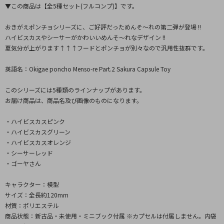
▼この商品は【全5種セット(フルコンプ)】です。
おきがえポンチョシリーズに、ご好評だっためんそ～れの第二弾が登場 !!
ハイビスカスやシーサーがかわいいめんそ～れなデザイン !!
夏気分が上がります↑↑↑フードとポンチョが別々なので汎用性抜群です。
英語名：Okigae poncho Menso-re Part.2 Sakura Capsule Toy
このシリーズには5種類のラインナップがあります。
お届け商品は、商品名及び画像のものになります。
・ハイビスカスピンク
・ハイビスカスグリーン
・ハイビスカスオレンジ
・シーサーレッド
・ゴーヤさん
キャラクター：模型
サイズ：全長約120mm
材質：ポリエステル
商品状態：新古品・未使用・ミニブック付属 ※カプセルは付属しません。内袋