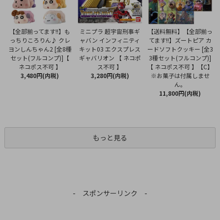
ミニプラ 超宇宙刑事ギ
【全部揃ってます!!】も
【送料無料】【全部揃っ
ャバン インフィニティ
っちりころりん♪ クレ
てます!!】ズートピア カ
キット03 エクスプレス
ヨンしんちゃん2 [全8種
ードソフトクッキー [全3
ギャバリオン 【 ネコポ
セット(フルコンプ)]【
3種セット(フルコンプ)]
ス不可 】
ネコポス不可 】
【 ネコポス不可 】【C】
3,280円(内税)
3,480円(内税)
※お菓子は付属しませ
ん。
11,800円(内税)
もっと見る
- スポンサーリンク -