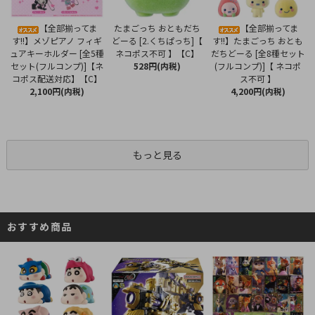
たまごっち おともだち
【全部揃ってま
【全部揃ってま
どーる [2.くちぱっち]【
す!!】メゾピアノ フィギ
す!!】たまごっち おとも
ネコポス不可 】【C】
ュアキーホルダー [全5種
だちどーる [全8種セット
528円(内税)
セット(フルコンプ)]【ネ
(フルコンプ)]【 ネコポ
コポス配送対応】【C】
ス不可 】
2,100円(内税)
4,200円(内税)
もっと見る
おすすめ商品