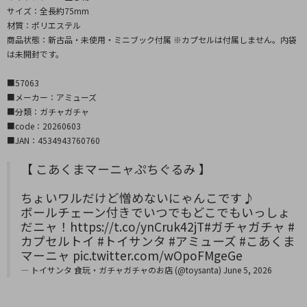
サイズ：全長約75mm
材質：ポリエステル
商品状態：新古品・未使用・ミニブック付属 ※カプセルは付属しません。内袋
は未開封です。
■57063
■メーカー：アミューズ
■分類：ガチャガチャ
■code：20260603
■JAN：4534943760760
【 こあくまマーニャぷちぐるみ 】
ちょいワルだけど憎めないにゃんこです♪
ボールチェーン付きでいつでもどこでもいっしょ
だニャ！
https://t.co/ynCruk42jT
#ガチャガチャ
#
カプセルトイ
#トイサンタ
#アミューズ
#こあくま
マーニャ
pic.twitter.com/wOpoFMgeGe
— トイサンタ 食玩・ガチャガチャのお店 (@toysanta)
June 5, 2026