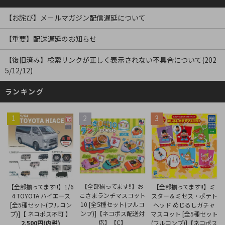
【お詫び】メールマガジン配信遅延について
【重要】配送遅延のお知らせ
【復旧済み】検索リンクが正しく表示されない不具合について(202
5/12/12)
ランキング
1
2
3
【全部揃ってます!!】お
【全部揃ってます!!】1/6
【全部揃ってます!!】ミ
こさまランチマスコット
4 TOYOTA ハイエース
スター＆ミセス・ポテト
10 [全5種セット(フルコ
[全5種セット(フルコン
ヘッド めじるしガチャ
ンプ)]【ネコポス配送対
プ)]【 ネコポス不可 】
マスコット [全5種セット
応】【C】
2,500円(内税)
(フルコンプ)]【ネコポス