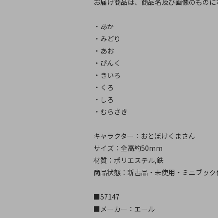
お届け商品は、商品名及び画像のものに
・あか
・みどり
・あお
・ぴんく
・きいろ
・くろ
・しろ
・むらさき
キャラクター：おとぼけくまさん
サイズ：全高約50mm
材質：ポリエステル,鉄
商品状態：新古品・未使用・ミニブック
■57147
■メーカー：エール