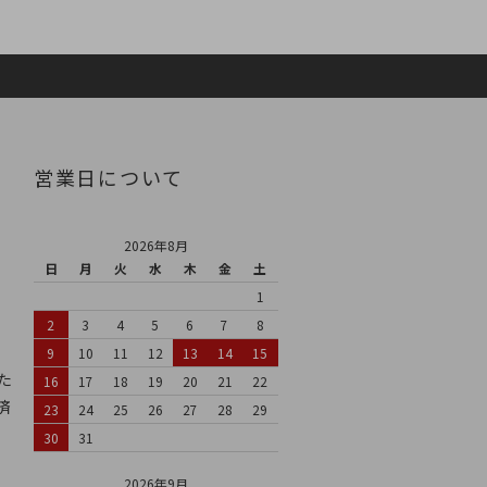
営業日について
2026年8月
日
月
火
水
木
金
土
1
2
3
4
5
6
7
8
9
10
11
12
13
14
15
た
16
17
18
19
20
21
22
済
23
24
25
26
27
28
29
30
31
2026年9月