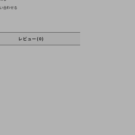
い合わせる
レビュー(0)