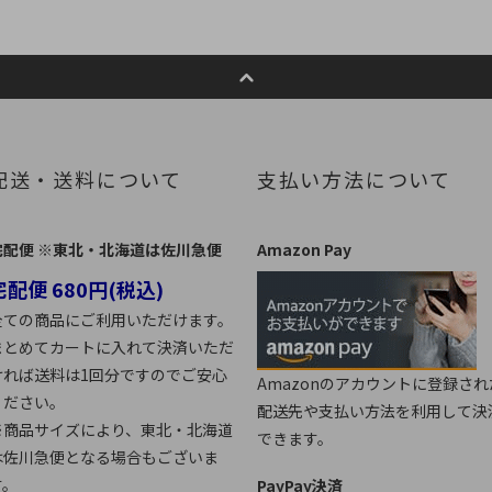
配送・送料について
支払い方法について
宅配便 ※東北・北海道は佐川急便
Amazon Pay
宅配便 680円(税込)
全ての商品にご利用いただけます。
まとめてカートに入れて決済いただ
ければ送料は1回分ですのでご安心
Amazonのアカウントに登録され
ください。
配送先や支払い方法を利用して決
※商品サイズにより、東北・北海道
できます。
は佐川急便となる場合もございま
す。
PayPay決済