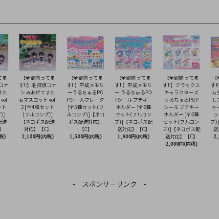
てま
【全部揃ってま
【全部揃ってま
【全部揃ってま
【全部揃ってま
【
偵コナ
す!!】名探偵コナ
す!!】平成メモリ
す!!】平成メモリ
す!!】クラックス
す!
すた
ン みあげてすた
ーうるちゅるPO
ー うるちゅるPO
キャラクターズ
ム
ol.
ぁマスコット vol.
Pシールフレーク
Pシール プチキー
うるちゅるPOP
し
ット
2 [全4種セット
[全5種セット(フ
ホルダー [全6種
シール プチキー
ャ
)]
(フルコンプ)]
ルコンプ)]【ネコ
セット(フルコン
ホルダー [全6種
ッ
配送
【ネコポス配送
ポス配送対応】
プ)]【ネコポス配
セット(フルコン
プ)
】
対応】【C】
【C】
送対応】【C】
プ)]【ネコポス配
送
税)
2,100円(内税)
1,500円(内税)
1,900円(内税)
送対応】【C】
2
2,000円(内税)
- スポンサーリンク -