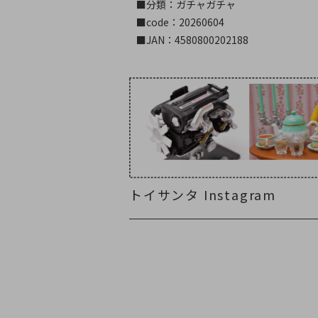
■分類：ガチャガチャ
■code：20260604
■JAN：4580800202188
トイサンタ Instagram