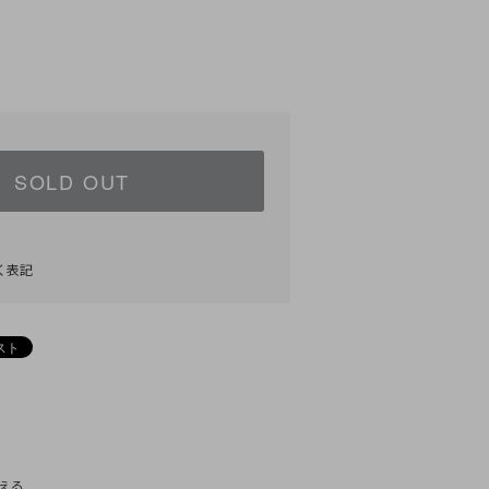
SOLD OUT
く表記
)
える