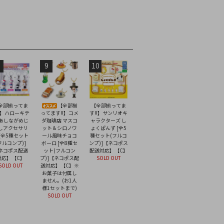
9
10
全部揃ってま
【全部揃
【全部揃ってま
!】ハローキテ
ってます!!】コメ
す!!】サンリオキ
 あしながめじ
ダ珈琲店 マスコ
ャラクターズ し
しアクセサリ
ット＆シロノワ
ょくぱんず [全5
 [全5種セット
ール風味チョコ
種セット(フルコ
フルコンプ)]
ボーロ [全8種セ
ンプ)]【ネコポス
ネコポス配送
ット(フルコン
配送対応】【C】
対応】【C】
プ)]【ネコポス配
SOLD OUT
SOLD OUT
送対応】【C】※
お菓子は付属し
ません。(お1人
様1セットまで)
SOLD OUT