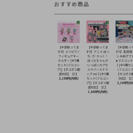
おすすめ商品
【全部揃ってま
【全部揃ってま
【全部揃っ
す!!】メゾピアノ
す!!】アニメ ぼっ
す!!】名探
フィギュアキー
ち･ざ･ろっく！
ン みあげて
ホルダー [全5種
ぼっちちゃんが
ぁマスコット v
セット(フルコン
いっぱいカプセ
1 [全4種セ
プ)]【ネコポス配
ルラバーストラ
(フルコンプ
送対応】【C】
ップ vol.3 [全5種
【ネコポス
2,100円(内税)
セット(フルコン
対応】【C
プ)]【ネコポス配
2,100円(内
送対応】【C】
1,600円(内税)