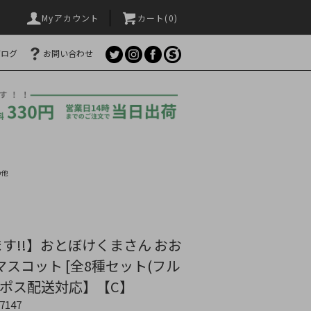
Myアカウント
カート(
0
)
ブログ
お問い合わせ
の他
す!!】おとぼけくまさん おお
マスコット [全8種セット(フル
コポス配送対応】【C】
57147