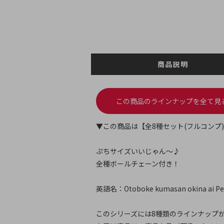
商品説明
この商品のラインナップを全て見
▼この商品は【全8種セット(フルコンプ
ぷちサイズいいじゃん～♪
全種ボールチェーン付き！
英語名：Otoboke kumasan okina ai Petit
このシリーズには8種類のラインナップ