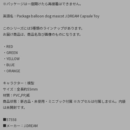
※パッケージは一度開けたら再接着はできません。
英語名：Package balloon dog mascot J.DREAM Capsule Toy
このシリーズには5種類のラインナップがあります。
お届け商品は、商品名及び画像のものになります。
・RED
・GREEN
・YELLOW
・BLUE
・ORANGE
キャラクター：模型
サイズ：全長約55mm
材質：PVC,PP,紙
商品状態：新古品・未使用・ミニブック付属 ※カプセルは付属しません。内袋
は未開封です。
■57558
■メーカー：J.DREAM