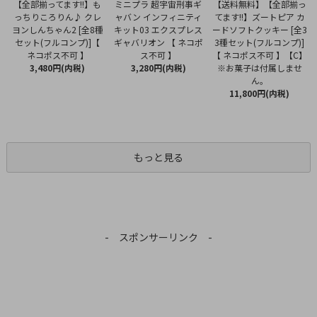
ミニプラ 超宇宙刑事ギ
【全部揃ってます!!】も
【送料無料】【全部揃っ
ャバン インフィニティ
っちりころりん♪ クレ
てます!!】ズートピア カ
キット03 エクスプレス
ヨンしんちゃん2 [全8種
ードソフトクッキー [全3
ギャバリオン 【 ネコポ
セット(フルコンプ)]【
3種セット(フルコンプ)]
ス不可 】
ネコポス不可 】
【 ネコポス不可 】【C】
3,280円(内税)
3,480円(内税)
※お菓子は付属しませ
ん。
11,800円(内税)
もっと見る
- スポンサーリンク -