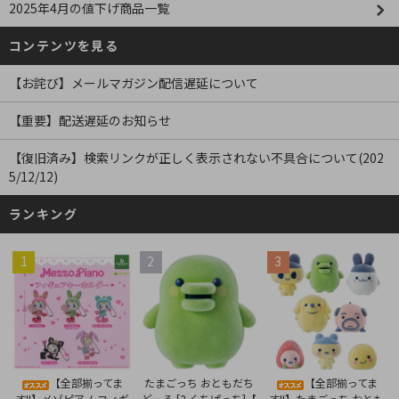
2025年4月の値下げ商品一覧
コンテンツを見る
【お詫び】メールマガジン配信遅延について
【重要】配送遅延のお知らせ
【復旧済み】検索リンクが正しく表示されない不具合について(202
5/12/12)
ランキング
1
2
3
たまごっち おともだち
【全部揃ってま
【全部揃ってま
どーる [2.くちぱっち]【
す!!】メゾピアノ フィギ
す!!】たまごっち おとも