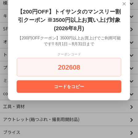
×
模型・ミニチュア
【200円OFF】トイサンタのマンスリー割
キャラクター
引クーポン ※3500円以上お買い上げ対象
(2026年8月)
SF・映画・アメコミ
【200円OFFクーポン】3500円以上お買上げでご利用可能
オリジナル
です!! 8月1日～8月31日まで
トミカコーナー
クーポンコード
202608
プラレールコーナー
ミニチュア&ドールハウス
コードをコピー
concombre コンコンブル
工具・資材
アウトレット(箱つぶれ・撮影用開封品)
ブライス