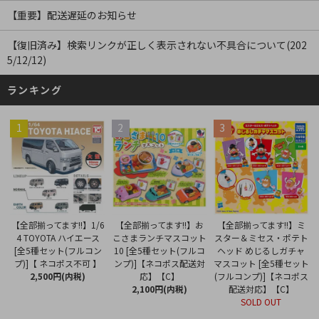
【重要】配送遅延のお知らせ
【復旧済み】検索リンクが正しく表示されない不具合について(202
5/12/12)
ランキング
1
2
3
【全部揃ってます!!】お
【全部揃ってます!!】1/6
【全部揃ってます!!】ミ
こさまランチマスコット
4 TOYOTA ハイエース
スター＆ミセス・ポテト
10 [全5種セット(フルコ
[全5種セット(フルコン
ヘッド めじるしガチャ
ンプ)]【ネコポス配送対
プ)]【 ネコポス不可 】
マスコット [全5種セット
応】【C】
2,500円(内税)
(フルコンプ)]【ネコポス
2,100円(内税)
配送対応】【C】
SOLD OUT