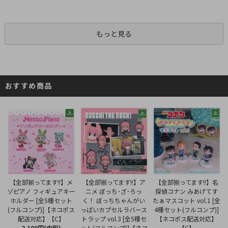
もっと見る
おすすめ商品
【全部揃ってます!!】ア
【全部揃ってます!!】メ
【全部揃ってます!!】名
ニメ ぼっち･ざ･ろっ
ゾピアノ フィギュアキー
探偵コナン みあげてす
く！ ぼっちちゃんがい
ホルダー [全5種セット
たぁマスコット vol.1 [全
っぱいカプセルラバース
(フルコンプ)]【ネコポス
4種セット(フルコンプ)]
トラップ vol.3 [全5種セ
配送対応】【C】
【ネコポス配送対応】
ット(フルコンプ)]【ネコ
2,100円(内税)
【C】