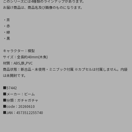
このシリーズには4種類のラインナップがあります。
お届け商品は、商品名及び画像のものになります。
・茶
・赤
・緑
・黒
キャラクター：模型
サイズ：全長約40mm(木魚)
材質：ABS,鉄,PVC
商品状態：新古品・未使用・ミニブック付属 ※カプセルは付属しません。内袋
は未開封です。
■57442
■メーカー：ビーム
■分類：ガチャガチャ
■code：20260610
■JAN：4573512255740