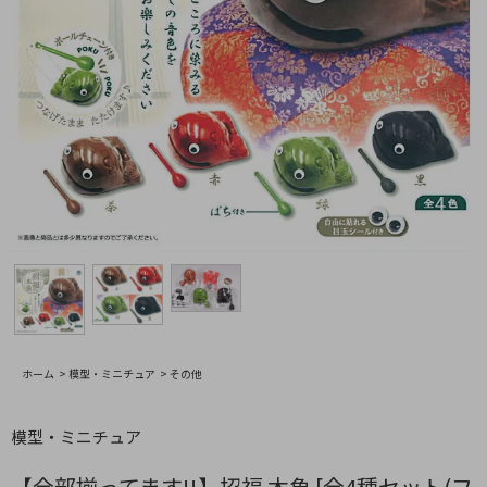
ホーム
>
模型・ミニチュア
>
その他
模型・ミニチュア
【全部揃ってます!!】招福 木魚 [全4種セット(フ