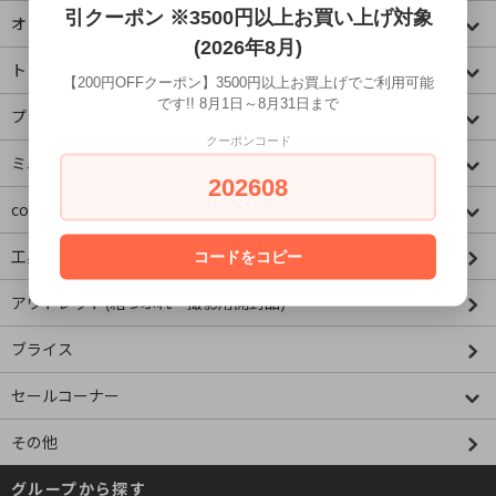
引クーポン ※3500円以上お買い上げ対象
オリジナル
(2026年8月)
トミカコーナー
【200円OFFクーポン】3500円以上お買上げでご利用可能
です!! 8月1日～8月31日まで
プラレールコーナー
クーポンコード
ミニチュア&ドールハウス
202608
concombre コンコンブル
工具・資材
コードをコピー
アウトレット(箱つぶれ・撮影用開封品)
ブライス
セールコーナー
その他
グループから探す