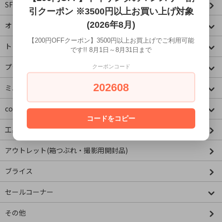
SF・映画・アメコミ
引クーポン ※3500円以上お買い上げ対象
(2026年8月)
オリジナル
【200円OFFクーポン】3500円以上お買上げでご利用可能
トミカコーナー
です!! 8月1日～8月31日まで
プラレールコーナー
クーポンコード
202608
ミニチュア&ドールハウス
concombre コンコンブル
コードをコピー
工具・資材
アウトレット(箱つぶれ・撮影用開封品)
ブライス
セールコーナー
その他