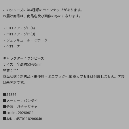
このシリーズには4種類のラインナップがあります。
お届け商品は、商品名及び画像のものになります。
・ロロノア・ゾロ(A)
・ロロノア・ゾロ(B)
・ジュラキュール・ミホーク
・ペローナ
キャラクター：ワンピース
サイズ：全高約53-60mm
材質：***
商品状態：新古品・未使用・ミニブック付属 ※カプセルは付属しません。内袋
は未開封です。
■57386
■メーカー：バンダイ
■分類：ガチャガチャ
■code：20260611
■JAN：4570118206640