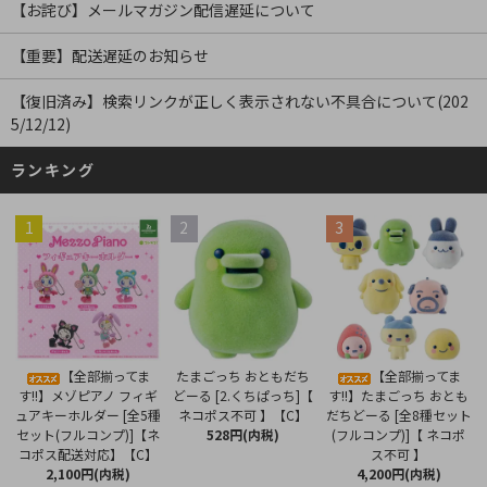
【お詫び】メールマガジン配信遅延について
【重要】配送遅延のお知らせ
【復旧済み】検索リンクが正しく表示されない不具合について(202
5/12/12)
ランキング
1
2
3
たまごっち おともだち
【全部揃ってま
【全部揃ってま
どーる [2.くちぱっち]【
す!!】メゾピアノ フィギ
す!!】たまごっち おとも
ネコポス不可 】【C】
ュアキーホルダー [全5種
だちどーる [全8種セット
528円(内税)
セット(フルコンプ)]【ネ
(フルコンプ)]【 ネコポ
コポス配送対応】【C】
ス不可 】
2,100円(内税)
4,200円(内税)