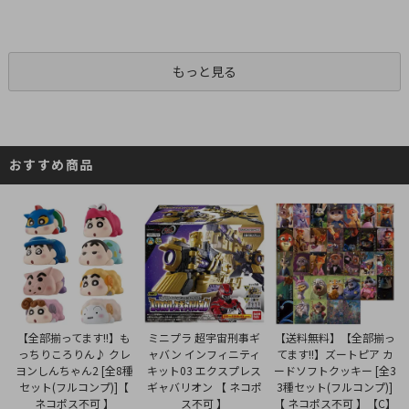
もっと見る
おすすめ商品
ミニプラ 超宇宙刑事ギ
【全部揃ってます!!】も
【送料無料】【全部揃っ
ャバン インフィニティ
っちりころりん♪ クレ
てます!!】ズートピア カ
キット03 エクスプレス
ヨンしんちゃん2 [全8種
ードソフトクッキー [全3
ギャバリオン 【 ネコポ
セット(フルコンプ)]【
3種セット(フルコンプ)]
ス不可 】
ネコポス不可 】
【 ネコポス不可 】【C】