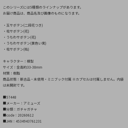
このシリーズには5種類のラインナップがあります。
お届け商品は、商品名及び画像のものになります。
・玉サボテン(二段花つき)
・柱サボテン(花)
・うちわサボテン(花)
・うちわサボテン(黄色い実)
・柱サボテン(枯)
キャラクター：模型
サイズ：全高約33-38mm
材質：樹脂
商品状態：新古品・未使用・ミニブック付属 ※カプセルは付属しません。内袋
は未開封です。
■57448
■メーカー：アミューズ
■分類：ガチャガチャ
■code：20260612
■JAN：4534943761231