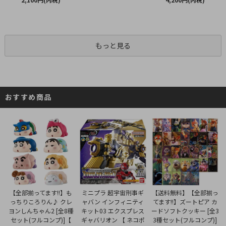
もっと見る
おすすめ商品
ミニプラ 超宇宙刑事ギ
【全部揃ってます!!】も
【送料無料】【全部揃っ
ャバン インフィニティ
っちりころりん♪ クレ
てます!!】ズートピア カ
キット03 エクスプレス
ヨンしんちゃん2 [全8種
ードソフトクッキー [全3
ギャバリオン 【 ネコポ
セット(フルコンプ)]【
3種セット(フルコンプ)]