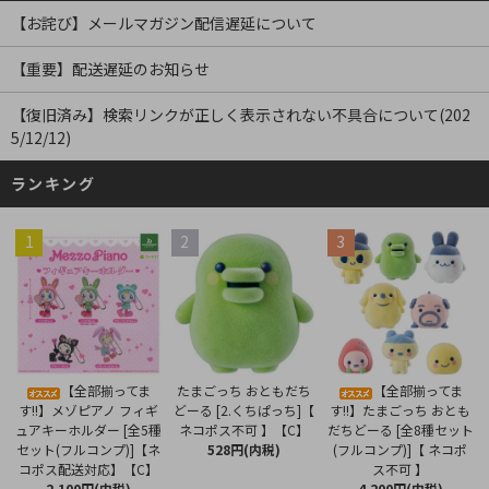
【お詫び】メールマガジン配信遅延について
【重要】配送遅延のお知らせ
【復旧済み】検索リンクが正しく表示されない不具合について(202
5/12/12)
ランキング
1
2
3
たまごっち おともだち
【全部揃ってま
【全部揃ってま
どーる [2.くちぱっち]【
す!!】メゾピアノ フィギ
す!!】たまごっち おとも
ネコポス不可 】【C】
ュアキーホルダー [全5種
だちどーる [全8種セット
528円(内税)
セット(フルコンプ)]【ネ
(フルコンプ)]【 ネコポ
コポス配送対応】【C】
ス不可 】
2,100円(内税)
4,200円(内税)