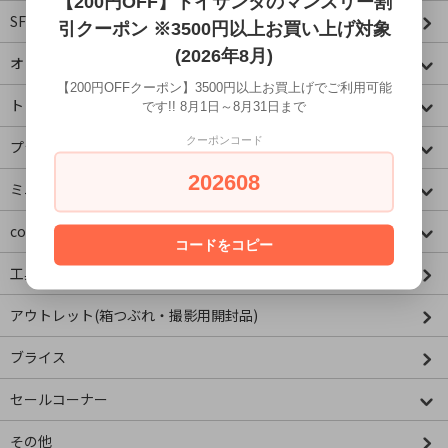
【200円OFF】トイサンタのマンスリー割
SF・映画・アメコミ
引クーポン ※3500円以上お買い上げ対象
(2026年8月)
オリジナル
【200円OFFクーポン】3500円以上お買上げでご利用可能
トミカコーナー
です!! 8月1日～8月31日まで
クーポンコード
プラレールコーナー
202608
ミニチュア&ドールハウス
concombre コンコンブル
コードをコピー
工具・資材
アウトレット(箱つぶれ・撮影用開封品)
ブライス
セールコーナー
その他