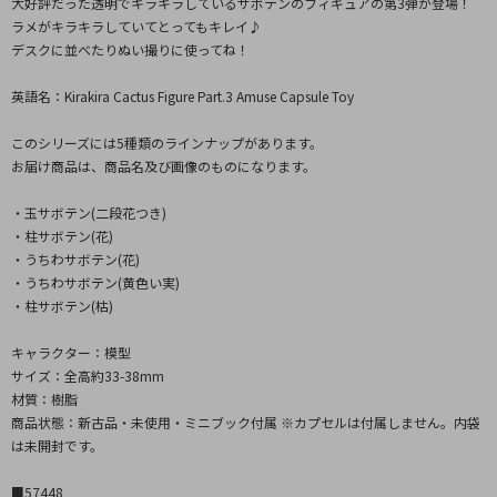
大好評だった透明でキラキラしているサボテンのフィギュアの第3弾が登場！
ラメがキラキラしていてとってもキレイ♪
デスクに並べたりぬい撮りに使ってね！
英語名：Kirakira Cactus Figure Part.3 Amuse Capsule Toy
このシリーズには5種類のラインナップがあります。
お届け商品は、商品名及び画像のものになります。
・玉サボテン(二段花つき)
・柱サボテン(花)
・うちわサボテン(花)
・うちわサボテン(黄色い実)
・柱サボテン(枯)
キャラクター：模型
サイズ：全高約33-38mm
材質：樹脂
商品状態：新古品・未使用・ミニブック付属 ※カプセルは付属しません。内袋
は未開封です。
■57448