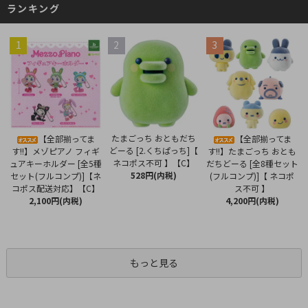
ランキング
1
2
3
たまごっち おともだち
【全部揃ってま
【全部揃ってま
どーる [2.くちぱっち]【
す!!】メゾピアノ フィギ
す!!】たまごっち おとも
ネコポス不可 】【C】
ュアキーホルダー [全5種
だちどーる [全8種セット
528円(内税)
セット(フルコンプ)]【ネ
(フルコンプ)]【 ネコポ
コポス配送対応】【C】
ス不可 】
2,100円(内税)
4,200円(内税)
もっと見る