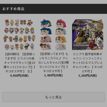
おすすめ商品
【全部揃ってます!!】も
【送料無料】【全部揃っ
ミニプラ 超宇宙刑事ギ
っちりころりん♪ クレ
てます!!】どうぶつの森
ャバン インフィニティ
ヨンしんちゃん2 [全8種
キャラマグネッツ [全24
キット03 エクスプレス
セット(フルコンプ)]【
種セット(フルコンプ)]【
ギャバリオン 【 ネコポ
ネコポス不可 】
ネコポス不可 】【C】
ス不可 】
3,480円(内税)
9,900円(内税)
3,280円(内税)
もっと見る