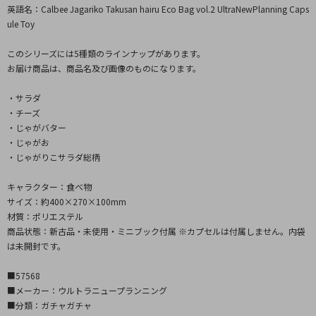
英語名：Calbee Jagariko Takusan hairu Eco Bag vol.2 UltraNewPlanning Caps
ule Toy
このシリーズには5種類のラインナップがあります。
お届け商品は、商品名及び画像のものになります。
・サラダ
・チーズ
・じゃがバター
・じゃがお
・じゃがりこサラダ総柄
キャラクター：食べ物
サイズ：約400×270×100mm
材質：ポリエステル
商品状態：新古品・未使用・ミニブック付属 ※カプセルは付属しません。内袋
は未開封です。
■57568
■メーカー：ウルトラニュープランニング
■分類：ガチャガチャ