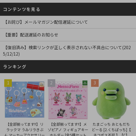
コンテンツを見る
【お詫び】メールマガジン配信遅延について
【重要】配送遅延のお知らせ
【復旧済み】検索リンクが正しく表示されない不具合について(202
5/12/12)
ランキング
1
2
3
【全部揃ってます!!】メ
【全部揃ってます!!】リ
たまごっち おともだち
ゾピアノ フィギュアキー
ラックマ うみリラきぶ
どーる [2.くちぱっち]【
ホルダー [全5種セット
ん マーカーアクセサリー
ネコポス不可 】【C】