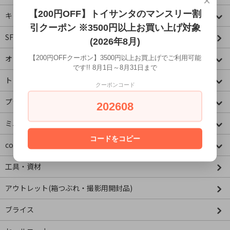
×
【200円OFF】トイサンタのマンスリー割
キャラクター
引クーポン ※3500円以上お買い上げ対象
SF・映画・アメコミ
(2026年8月)
オリジナル
【200円OFFクーポン】3500円以上お買上げでご利用可能
です!! 8月1日～8月31日まで
トミカコーナー
クーポンコード
プラレールコーナー
202608
ミニチュア&ドールハウス
コードをコピー
concombre コンコンブル
工具・資材
アウトレット(箱つぶれ・撮影用開封品)
ブライス