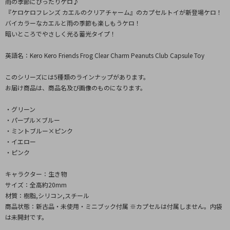
雨の季節にぴったりケロ♪
『ケロケロフレンズ カエルのクリアチャーム』のカプセルトイが新登場ケロ！
バイカラーなカエルと雨の季節も楽しもうケロ！
暗いところでやさしく光る蓄光タイプ！
英語名：Kero Kero Friends Frog Clear Charm Peanuts Club Capsule Toy
このシリーズには5種類のラインナップがあります。
お届け商品は、商品名及び画像のものになります。
・グリーン
・パープル×ブルー
・ミントブルー×ピンク
・イエロー
・ピンク
キャラクター：生き物
サイズ：全高約20mm
材質：樹脂,シリコン,スチール
商品状態：新古品・未使用・ミニブック付属 ※カプセルは付属しません。内袋
は未開封です。