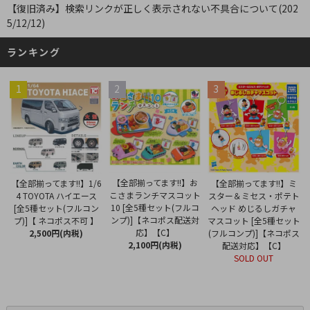
【復旧済み】検索リンクが正しく表示されない不具合について(202
5/12/12)
ランキング
1
2
3
【全部揃ってます!!】お
【全部揃ってます!!】1/6
【全部揃ってます!!】ミ
こさまランチマスコット
4 TOYOTA ハイエース
スター＆ミセス・ポテト
10 [全5種セット(フルコ
[全5種セット(フルコン
ヘッド めじるしガチャ
ンプ)]【ネコポス配送対
プ)]【 ネコポス不可 】
マスコット [全5種セット
応】【C】
2,500円(内税)
(フルコンプ)]【ネコポス
2,100円(内税)
配送対応】【C】
SOLD OUT