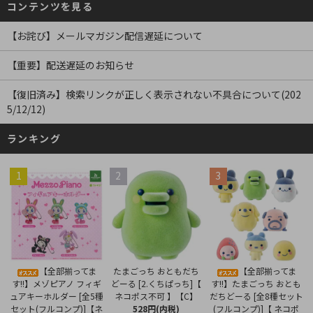
コンテンツを見る
【お詫び】メールマガジン配信遅延について
【重要】配送遅延のお知らせ
【復旧済み】検索リンクが正しく表示されない不具合について(202
5/12/12)
ランキング
1
2
3
たまごっち おともだち
【全部揃ってま
【全部揃ってま
どーる [2.くちぱっち]【
す!!】メゾピアノ フィギ
す!!】たまごっち おとも
ネコポス不可 】【C】
ュアキーホルダー [全5種
だちどーる [全8種セット
528円(内税)
セット(フルコンプ)]【ネ
(フルコンプ)]【 ネコポ