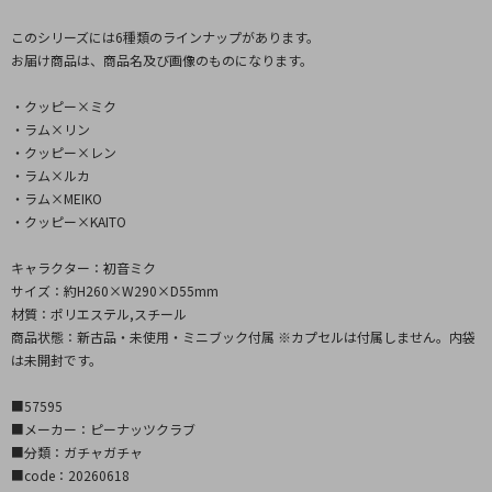
このシリーズには6種類のラインナップがあります。
お届け商品は、商品名及び画像のものになります。
・クッピー×ミク
・ラム×リン
・クッピー×レン
・ラム×ルカ
・ラム×MEIKO
・クッピー×KAITO
キャラクター：初音ミク
サイズ：約H260×W290×D55mm
材質：ポリエステル,スチール
商品状態：新古品・未使用・ミニブック付属 ※カプセルは付属しません。内袋
は未開封です。
■57595
■メーカー：ピーナッツクラブ
■分類：ガチャガチャ
■code：20260618