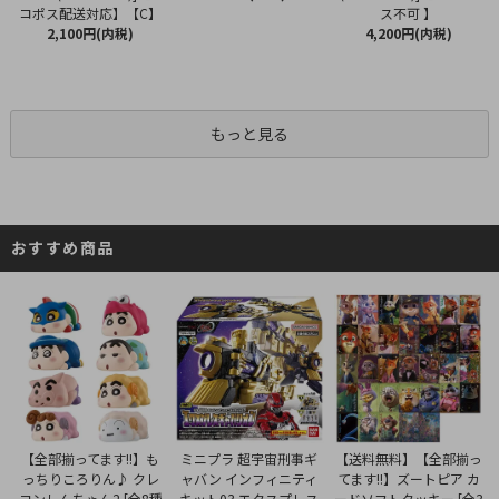
コポス配送対応】【C】
ス不可 】
2,100円(内税)
4,200円(内税)
もっと見る
おすすめ商品
ミニプラ 超宇宙刑事ギ
【全部揃ってます!!】も
【送料無料】【全部揃っ
ャバン インフィニティ
っちりころりん♪ クレ
てます!!】ズートピア カ
キット03 エクスプレス
ヨンしんちゃん2 [全8種
ードソフトクッキー [全3