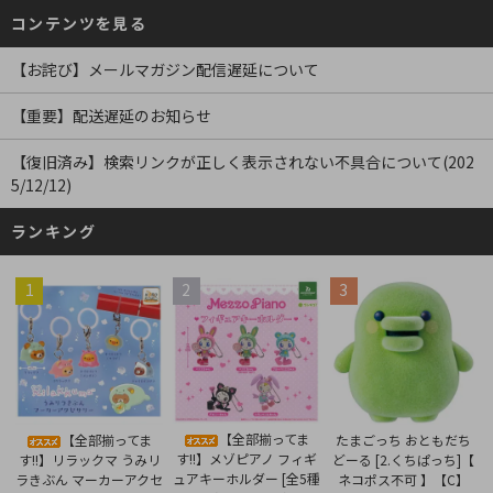
コンテンツを見る
【お詫び】メールマガジン配信遅延について
【重要】配送遅延のお知らせ
【復旧済み】検索リンクが正しく表示されない不具合について(202
5/12/12)
ランキング
1
2
3
【全部揃ってま
【全部揃ってま
たまごっち おともだち
す!!】メゾピアノ フィギ
す!!】リラックマ うみリ
どーる [2.くちぱっち]【
ュアキーホルダー [全5種
ラきぶん マーカーアクセ
ネコポス不可 】【C】