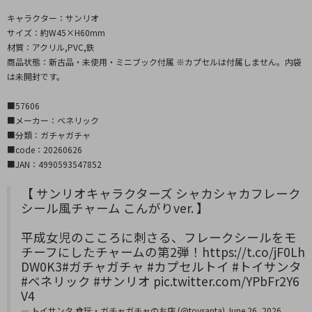
キャラクター：サンリオ
サイズ：約W45×H60mm
材質：アクリル,PVC,鉄
商品状態：新古品・未使用・ミニブック付属 ※カプセルは付属しません。内袋
は未開封です。
■57606
■メーカー：ベネリック
■分類：ガチャガチャ
■code：20260626
■JAN：4990593547852
【 サンリオキャラクターズ シャカシャカフレーク
シール風チャーム こんがりver. 】
平成女児のこころに刺さる、フレークシールをモ
チーフにしたチャームの第2弾！
https://t.co/jF0Lh
DW0K3
#ガチャガチャ
#カプセルトイ
#トイサンタ
#ベネリック
#サンリオ
pic.twitter.com/YPbFr2Y6
V4
— トイサンタ 食玩・ガチャガチャのお店 (@toysanta)
June 26, 2026