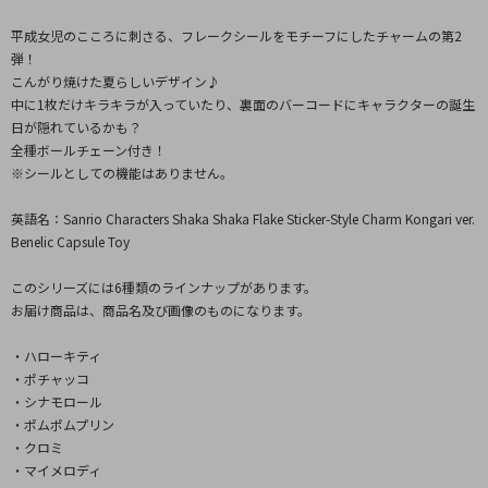
平成女児のこころに刺さる、フレークシールをモチーフにしたチャームの第2
弾！
こんがり焼けた夏らしいデザイン♪
中に1枚だけキラキラが入っていたり、裏面のバーコードにキャラクターの誕生
日が隠れているかも？
全種ボールチェーン付き！
※シールとしての機能はありません。
英語名：Sanrio Characters Shaka Shaka Flake Sticker-Style Charm Kongari ver.
Benelic Capsule Toy
このシリーズには6種類のラインナップがあります。
お届け商品は、商品名及び画像のものになります。
・ハローキティ
・ポチャッコ
・シナモロール
・ポムポムプリン
・クロミ
・マイメロディ