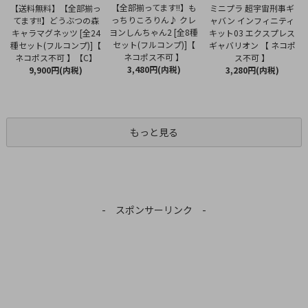
【全部揃ってます!!】も
【送料無料】【全部揃っ
ミニプラ 超宇宙刑事ギ
っちりころりん♪ クレ
てます!!】どうぶつの森
ャバン インフィニティ
ヨンしんちゃん2 [全8種
キャラマグネッツ [全24
キット03 エクスプレス
セット(フルコンプ)]【
種セット(フルコンプ)]【
ギャバリオン 【 ネコポ
ネコポス不可 】
ネコポス不可 】【C】
ス不可 】
3,480円(内税)
9,900円(内税)
3,280円(内税)
もっと見る
- スポンサーリンク -