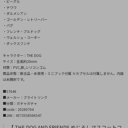
・ビーグル
・チワワ
・ダルメシアン
・ゴールデン・レトリーバー
・パグ
・フレンチ・ブルドッグ
・ウェルシュ・コーギー
・ダックスフンド
キャラクター：THE DOG
サイズ：全高約20mm
材質：PVC,鉄,シリコンゴム
商品状態：新古品・未使用・ミニブック付属 ※カプセルは付属しません。内袋
は未開封です。
■57646
■メーカー：ブライトリンク
■分類：ガチャガチャ
■code：20260704
■JAN：4573558506547
【 THE DOG AND FRIENDS めじるしマスコットコ