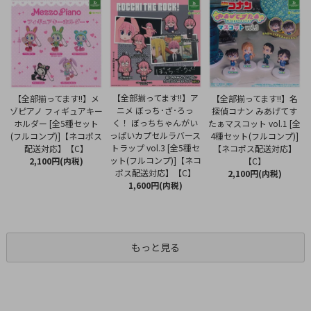
【全部揃ってます!!】ア
【全部揃ってます!!】メ
【全部揃ってます!!】名
ニメ ぼっち･ざ･ろっ
ゾピアノ フィギュアキー
探偵コナン みあげてす
く！ ぼっちちゃんがい
ホルダー [全5種セット
たぁマスコット vol.1 [全
っぱいカプセルラバース
(フルコンプ)]【ネコポス
4種セット(フルコンプ)]
トラップ vol.3 [全5種セ
配送対応】【C】
【ネコポス配送対応】
ット(フルコンプ)]【ネコ
2,100円(内税)
【C】
ポス配送対応】【C】
2,100円(内税)
1,600円(内税)
もっと見る