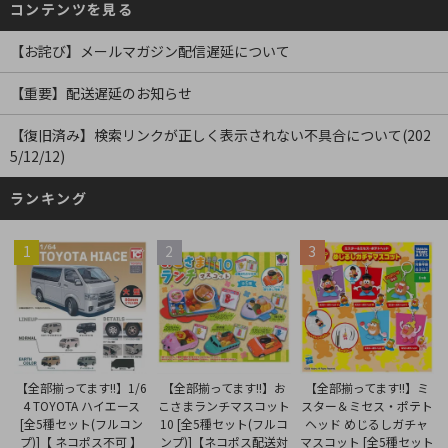
コンテンツを見る
【お詫び】メールマガジン配信遅延について
【重要】配送遅延のお知らせ
【復旧済み】検索リンクが正しく表示されない不具合について(202
5/12/12)
ランキング
1
2
3
【全部揃ってます!!】お
【全部揃ってます!!】1/6
【全部揃ってます!!】ミ
こさまランチマスコット
4 TOYOTA ハイエース
スター＆ミセス・ポテト
10 [全5種セット(フルコ
[全5種セット(フルコン
ヘッド めじるしガチャ
ンプ)]【ネコポス配送対
プ)]【 ネコポス不可 】
マスコット [全5種セット