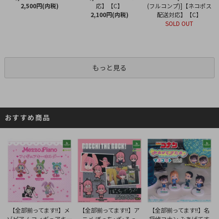
応】【C】
2,500円(内税)
(フルコンプ)]【ネコポス
2,100円(内税)
配送対応】【C】
SOLD OUT
もっと見る
おすすめ商品
【全部揃ってます!!】ア
【全部揃ってます!!】メ
【全部揃ってます!!】名
ニメ ぼっち･ざ･ろっ
ゾピアノ フィギュアキー
探偵コナン みあげてす