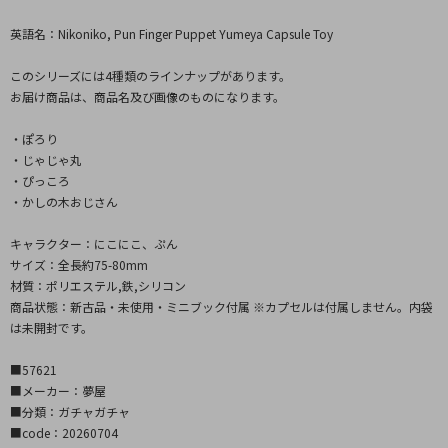
英語名：Nikoniko, Pun Finger Puppet Yumeya Capsule Toy
このシリーズには4種類のラインナップがあります。
お届け商品は、商品名及び画像のものになります。
・ぽろり
・じゃじゃ丸
・ぴっころ
・かしの木おじさん
キャラクター：にこにこ、ぷん
サイズ：全長約75-80mm
材質：ポリエステル,鉄,シリコン
商品状態：新古品・未使用・ミニブック付属 ※カプセルは付属しません。内袋
は未開封です。
■57621
■メーカー：夢屋
■分類：ガチャガチャ
■code：20260704