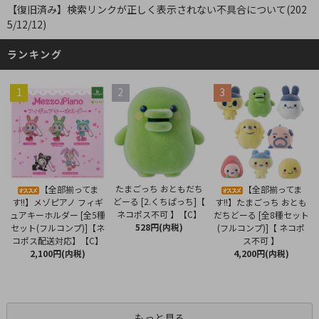
【復旧済み】検索リンクが正しく表示されない不具合について(202
5/12/12)
ランキング
1
2
3
たまごっち おともだち
【全部揃ってま
【全部揃ってま
どーる [2.くちぱっち]【
す!!】メゾピアノ フィギ
す!!】たまごっち おとも
ネコポス不可 】【C】
ュアキーホルダー [全5種
だちどーる [全8種セット
528円(内税)
セット(フルコンプ)]【ネ
(フルコンプ)]【 ネコポ
コポス配送対応】【C】
ス不可 】
2,100円(内税)
4,200円(内税)
もっと見る