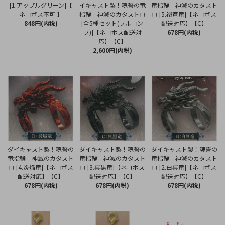
[1.アップルグリーン]【
イキャスト製！魂誓の竜
竜指輪＝神滅のカタスト
ネコポス不可 】
指輪＝神滅のカタストロ
ロ [5.禍蒼竜]【ネコポス
848円(内税)
[全5種セット(フルコン
配送対応】【C】
プ)]【ネコポス配送対
678円(内税)
応】【C】
2,600円(内税)
ダイキャスト製！魂誓の
ダイキャスト製！魂誓の
ダイキャスト製！魂誓の
竜指輪＝神滅のカタスト
竜指輪＝神滅のカタスト
竜指輪＝神滅のカタスト
ロ [4.炎焔竜]【ネコポス
ロ [3.冥黒竜]【ネコポス
ロ [2.白冥竜]【ネコポス
配送対応】【C】
配送対応】【C】
配送対応】【C】
678円(内税)
678円(内税)
678円(内税)