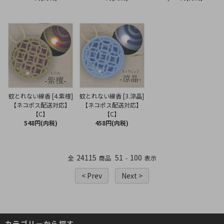
蚊とれない線香 [4.紫檀]
蚊とれない線香 [3.涼晶]
【ネコポス配送対応】
【ネコポス配送対応】
【C】
【C】
548円(内税)
458円(内税)
24115
51
100
全
商品
-
表示
< Prev
Next >
カテゴリーから探す