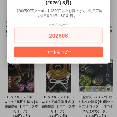
(2026年8月)
【200円OFFクーポン】3500円以上お買上げでご利用可能
です!! 8月1日～8月31日まで
モンストロール フィギ
【全部揃ってます!!】THE
THE ダイキャスト製！ミ
クーポンコード
ュアコレクション [2.オ
ダイキャスト製！ミニチ
ニチュア戦国兜 肆式 [5.
トトブブレ(Neon Yello
ュア戦国兜 肆式 [全5種
黒田長政]【 ネコポス不
202608
w)]【ネコポス配送対
セット(フルコンプ)]【
可 】【C】
応】【C】
ネコポス不可 】【C】
678円(内税)
678円(内税)
2,600円(内税)
コードをコピー
THE ダイキャスト製！ミ
THE ダイキャスト製！ミ
【全部揃ってます!!】蚊
ニチュア戦国兜 肆式 [3.
ニチュア戦国兜 肆式 [1.
とれない線香 [全4種セッ
織田信長]【 ネコポス不
徳川家康]【 ネコポス不
ト(フルコンプ)]【ネコポ
可 】【C】
可 】【C】
ス配送対応】【C】
678円(内税)
678円(内税)
1,300円(内税)