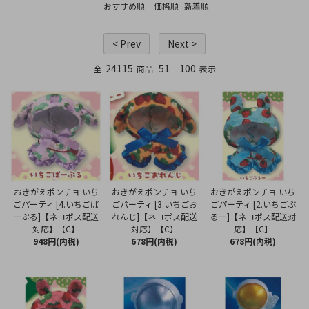
おすすめ順
価格順
新着順
< Prev
Next >
24115
51
100
全
商品
-
表示
おきがえポンチョ いち
おきがえポンチョ いち
おきがえポンチョ いち
ごパーティ [4.いちごぱ
ごパーティ [3.いちごお
ごパーティ [2.いちごぶ
ーぷる]【ネコポス配送
れんじ]【ネコポス配送
るー]【ネコポス配送対
対応】【C】
対応】【C】
応】【C】
948円(内税)
678円(内税)
678円(内税)