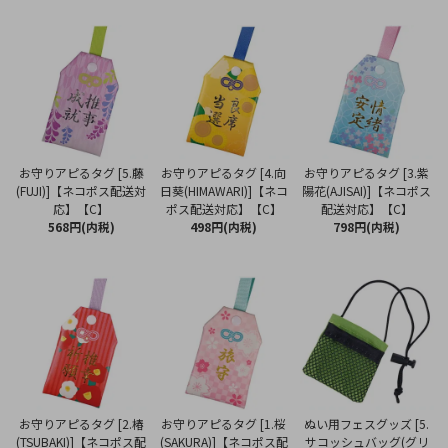
お守りアピるタグ [5.藤
お守りアピるタグ [4.向
お守りアピるタグ [3.紫
(FUJI)]【ネコポス配送対
日葵(HIMAWARI)]【ネコ
陽花(AJISAI)]【ネコポス
応】【C】
ポス配送対応】【C】
配送対応】【C】
568円(内税)
498円(内税)
798円(内税)
お守りアピるタグ [2.椿
お守りアピるタグ [1.桜
ぬい用フェスグッズ [5.
(TSUBAKI)]【ネコポス配
(SAKURA)]【ネコポス配
サコッシュバッグ(グリ