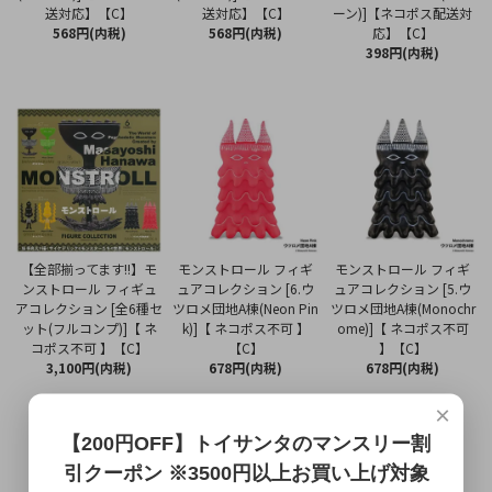
送対応】【C】
送対応】【C】
ーン)]【ネコポス配送対
568円(内税)
568円(内税)
応】【C】
398円(内税)
【全部揃ってます!!】モ
モンストロール フィギ
モンストロール フィギ
ンストロール フィギュ
ュアコレクション [6.ウ
ュアコレクション [5.ウ
アコレクション [全6種セ
ツロメ団地A棟(Neon Pin
ツロメ団地A棟(Monochr
ット(フルコンプ)]【 ネ
k)]【 ネコポス不可 】
ome)]【 ネコポス不可
コポス不可 】【C】
【C】
】【C】
3,100円(内税)
678円(内税)
678円(内税)
×
【200円OFF】トイサンタのマンスリー割
引クーポン ※3500円以上お買い上げ対象