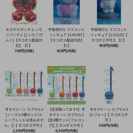
おきがえポンチョ いち
宇宙飛行士 マスコット
宇宙飛行士 マスコット
ごパーティ [1.いちごぴ
フィギュア [4.HEART]
フィギュア [2.GOLD]【
んく]【ネコポス配送対
【ネコポス配送対応】
ネコポス不可 】【C】
応】【C】
【C】
458円(内税)
798円(内税)
458円(内税)
オタマトーン カプセル3
【全部揃ってます!!】オ
オタマトーン カプセル3
[ノーマル5種セット(※
タマトーン カプセル3
[5.ブルー]【 ネコポス不
シークレットは含みませ
[全6種セット(フルコン
可 】
ん。)]【 ネコポス不可 】
プ)]【 ネコポス不可 】
598円(内税)
2,500円(内税)
4,500円(内税)