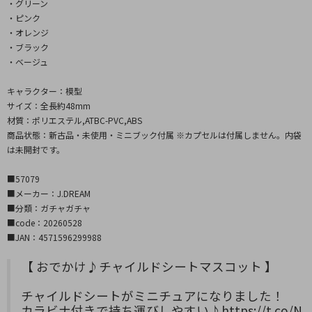
・グリーン
・ピンク
・オレンジ
・ブラック
・ベージュ
キャラクター：模型
サイズ：全長約48mm
材質：ポリエステル,ATBC-PVC,ABS
商品状態：新古品・未使用・ミニブック付属 ※カプセルは付属しません。内袋
は未開封です。
■57079
■メーカー：J.DREAM
■分類：ガチャガチャ
■code：20260528
■JAN：4571596299988
【 おでかけ♪チャイルドシートマスコット 】
チャイルドシートがミニチュアになりました！
カラビナ付きで持ち運びしやすい♪
https://t.co/N